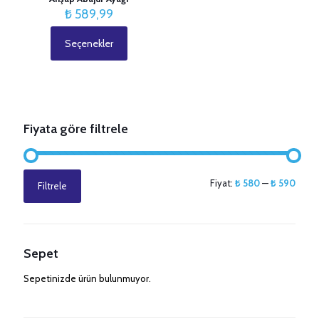
₺
589,99
Seçenekler
Bu
ürünün
birden
fazla
varyasyonu
var.
Fiyata göre filtrele
Seçenekler
ürün
sayfasından
seçilebilir
En
En
Fiyat:
₺ 580
—
₺ 590
Filtrele
düşük
yüksek
fiyat
fiyat
Sepet
Sepetinizde ürün bulunmuyor.