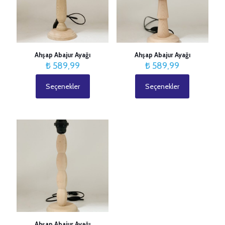
Ahşap Abajur Ayağı
Ahşap Abajur Ayağı
₺
589,99
₺
589,99
Seçenekler
Seçenekler
Bu
Bu
ürünün
ürünün
birden
birden
fazla
fazla
varyasyonu
varyasyonu
var.
var.
Seçenekler
Seçenekler
ürün
ürün
sayfasından
sayfasından
seçilebilir
seçilebilir
Ahşap Abajur Ayağı