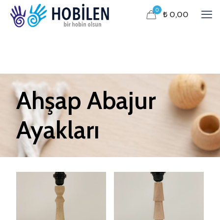
0
₺ 0,00
Ahşap Abajur
Ayakları