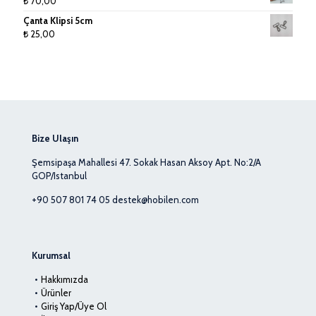
₺
70,00
Çanta Klipsi 5cm
₺
25,00
Bize Ulaşın
Şemsipaşa Mahallesi 47. Sokak Hasan Aksoy Apt. No:2/A
GOP/Istanbul
+90 507 801 74 05
destek@hobilen.com
Kurumsal
Hakkımızda
Ürünler
Giriş Yap/Üye Ol