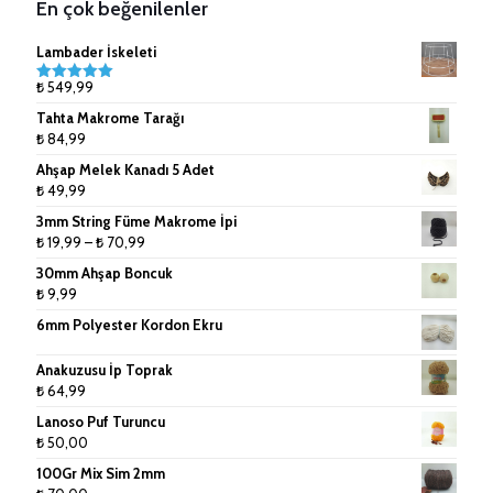
En çok beğenilenler
Çanta Aksesuarları
9mm (Tek Büküm) Pamuk İpler
Lambader İskeleti
Doğal Rafya
10mm (Tek Büküm) Pamuk İpler
₺
549,99
5 üzerinden
5.00
oy
Tahta Makrome Tarağı
aldı
Jüt İpler
₺
84,99
Ahşap Melek Kanadı 5 Adet
Küpe ve Toka Aparatları
₺
49,99
Ponpon Makinesi
3mm String Füme Makrome İpi
Fiyat
₺
19,99
–
₺
70,99
Makrome Tarak
aralığı:
30mm Ahşap Boncuk
₺ 19,99
₺
9,99
Tığlar ve Şişler
-
6mm Polyester Kordon Ekru
₺ 70,99
Anakuzusu İp Toprak
₺
64,99
Lanoso Puf Turuncu
₺
50,00
100Gr Mix Sim 2mm