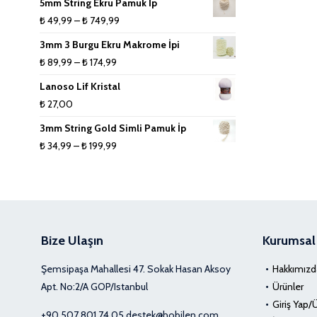
5mm String Ekru Pamuk İp
Fiyat
₺
49,99
–
₺
749,99
aralığı:
3mm 3 Burgu Ekru Makrome İpi
₺ 49,99
Fiyat
₺
89,99
–
₺
174,99
-
aralığı:
Lanoso Lif Kristal
₺ 749,99
₺ 89,99
₺
27,00
-
3mm String Gold Simli Pamuk İp
₺ 174,99
Fiyat
₺
34,99
–
₺
199,99
aralığı:
₺ 34,99
-
₺ 199,99
Bize Ulaşın
Kurumsal
Şemsipaşa Mahallesi 47. Sokak Hasan Aksoy
Hakkımızd
Apt. No:2/A GOP/Istanbul
Ürünler
Giriş Yap/
+90 507 801 74 05
destek@hobilen.com