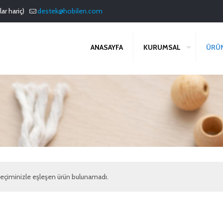
ar hariç)
destek@hobilen.com
ANASAYFA
KURUMSAL
ÜRÜ
eçiminizle eşleşen ürün bulunamadı.