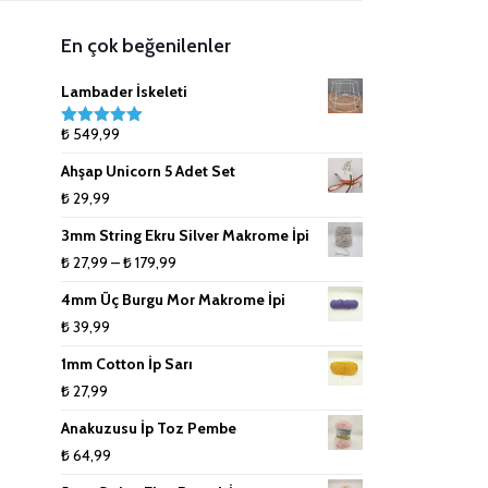
5mm (Tek Büküm) Renkli Pamuk
Anahtarlık Malzemeleri
Lanoso İpler
8mm (Tek Büküm) Pamuk İpler
En çok beğenilenler
İpler
Çanta Aksesuarları
9mm (Tek Büküm) Pamuk İpler
Lambader İskeleti
₺
549,99
5 üzerinden
Doğal Rafya
10mm (Tek Büküm) Pamuk İpler
5.00
oy aldı
Ahşap Unicorn 5 Adet Set
Jüt İpler
₺
29,99
3mm String Ekru Silver Makrome İpi
Küpe ve Toka Aparatları
Fiyat
₺
27,99
–
₺
179,99
aralığı:
Ponpon Makinesi
4mm Üç Burgu Mor Makrome İpi
₺ 27,99
₺
39,99
Makrome Tarak
-
1mm Cotton İp Sarı
₺ 179,99
₺
27,99
Tığlar ve Şişler
Anakuzusu İp Toz Pembe
₺
64,99