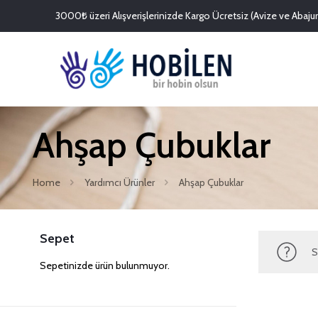
3000₺ üzeri Alışverişlerinizde Kargo Ücretsiz (Avize ve Abajurl
Ahşap Çubuklar
Home
Yardımcı Ürünler
Ahşap Çubuklar
Sepet
S
Sepetinizde ürün bulunmuyor.