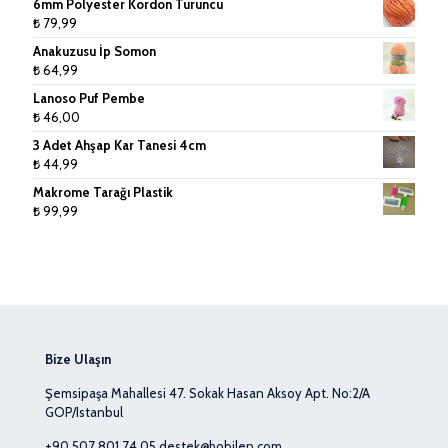
6mm Polyester Kordon Turuncu
₺
79,99
Anakuzusu İp Somon
₺
64,99
Lanoso Puf Pembe
₺
46,00
3 Adet Ahşap Kar Tanesi 4cm
₺
44,99
Makrome Tarağı Plastik
₺
99,99
Bize Ulaşın
Şemsipaşa Mahallesi 47. Sokak Hasan Aksoy Apt. No:2/A
GOP/Istanbul
+90 507 801 74 05
destek@hobilen.com