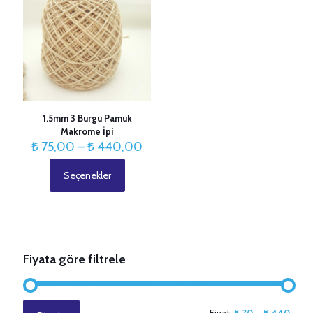
1.5mm 3 Burgu Pamuk
Makrome İpi
Fiyat
₺
75,00
–
₺
440,00
aralığı:
₺ 75,00
Seçenekler
Bu
-
ürünün
₺ 440,00
birden
fazla
varyasyonu
var.
Fiyata göre filtrele
Seçenekler
ürün
sayfasından
seçilebilir
En
En
Fiyat:
₺ 70
—
₺ 440