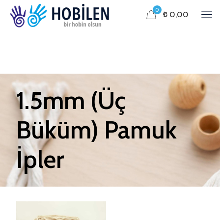
0
₺ 0,00
1.5mm (Üç
Büküm) Pamuk
İpler