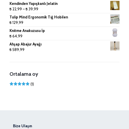
Kendinden Yapışkanlı Jelatin
₺ 279,99
Fiyat
₺
22,99
–
₺
39,99
aralığı:
Tulip Mind Ergonomik Tığ Hobilen
₺ 22,99
₺
129,99
-
Knitme Anakuzusu İp
₺ 39,99
₺
64,99
Ahşap Abajur Ayağı
₺
589,99
Ortalama oy
(1)
5 üzerinden
5
oy aldı
Bize Ulaşın