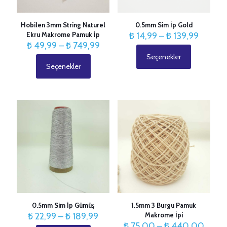
Hobilen 3mm String Naturel
0.5mm Sim İp Gold
Fiyat
Ekru Makrome Pamuk İp
₺
14,99
–
₺
139,99
Fiyat
aralığı:
₺
49,99
–
₺
749,99
aralığı:
₺ 14,99
Seçenekler
Bu
₺ 49,99
-
Seçenekler
Bu
ürünün
-
₺ 139,9
ürünün
birden
₺ 749,99
birden
fazla
fazla
varyasyonu
varyasyonu
var.
var.
Seçenekler
Seçenekler
ürün
ürün
sayfasından
sayfasından
seçilebilir
seçilebilir
0.5mm Sim İp Gümüş
1.5mm 3 Burgu Pamuk
Fiyat
₺
22,99
–
₺
189,99
Makrome İpi
aralığı:
Fiyat
₺
75,00
–
₺
440,00