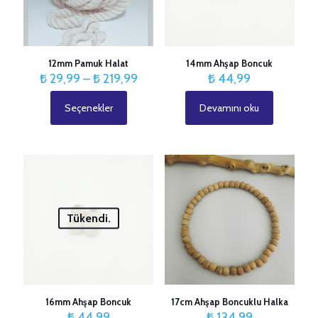
12mm Pamuk Halat
14mm Ahşap Boncuk
Fiyat
₺
29,99
–
₺
219,99
₺
44,99
aralığı:
₺ 29,99
Seçenekler
Devamını oku
Bu
-
ürünün
₺ 219,99
birden
fazla
varyasyonu
var.
Seçenekler
ürün
Tükendi.
sayfasından
seçilebilir
16mm Ahşap Boncuk
17cm Ahşap Boncuklu Halka
₺
44,99
₺
134,99