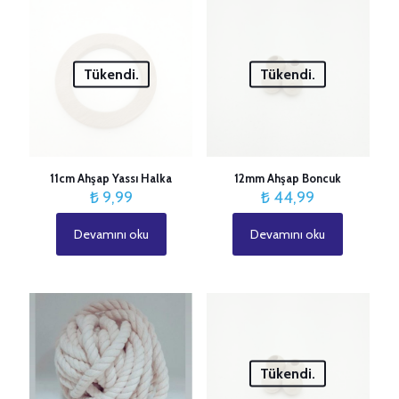
Tükendi.
Tükendi.
11cm Ahşap Yassı Halka
12mm Ahşap Boncuk
₺
9,99
₺
44,99
Devamını oku
Devamını oku
Tükendi.