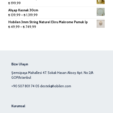
₺
199,99
Ahşap Kasnak 30cm
Fiyat
₺
139,99
–
₺
1.319,99
aralığı:
Hobilen 3mm String Naturel Ekru Makrome Pamuk İp
₺ 139,99
Fiyat
₺
49,99
–
₺
749,99
-
aralığı:
₺ 1.319,99
₺ 49,99
-
₺ 749,99
Bize Ulaşın
Şemsipaşa Mahallesi 47. Sokak Hasan Aksoy Apt. No:2/A
GOP/Istanbul
+90 507 801 74 05
destek@hobilen.com
Kurumsal