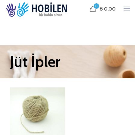
0
₺ 0,00
Jüt İpler