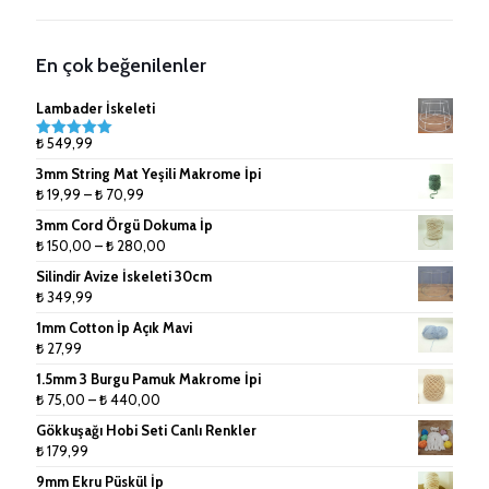
Ahşap Çubuklar
Kağıt İp ve Rafyalar
Metal Sepetler
7mm (Tek Büküm) Pamuk İpler
Anahtarlık Malzemeleri
Lanoso İpler
8mm (Tek Büküm) Pamuk İpler
En çok beğenilenler
Çanta Aksesuarları
9mm (Tek Büküm) Pamuk İpler
Lambader İskeleti
Doğal Rafya
10mm (Tek Büküm) Pamuk İpler
₺
549,99
5 üzerinden
5.00
oy
3mm String Mat Yeşili Makrome İpi
aldı
Jüt İpler
Fiyat
₺
19,99
–
₺
70,99
aralığı:
3mm Cord Örgü Dokuma İp
Küpe ve Toka Aparatları
₺ 19,99
Fiyat
₺
150,00
–
₺
280,00
-
aralığı:
Ponpon Makinesi
Silindir Avize İskeleti 30cm
₺ 70,99
₺ 150,00
₺
349,99
-
Makrome Tarak
1mm Cotton İp Açık Mavi
₺ 280,00
₺
27,99
Tığlar ve Şişler
1.5mm 3 Burgu Pamuk Makrome İpi
Fiyat
₺
75,00
–
₺
440,00
aralığı:
Gökkuşağı Hobi Seti Canlı Renkler
₺ 75,00
₺
179,99
-
9mm Ekru Püskül İp
₺ 440,00