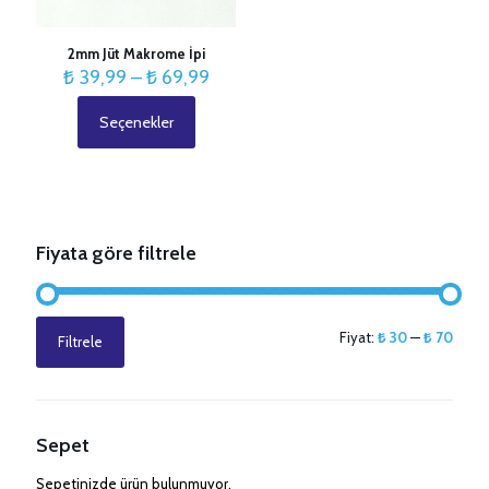
2mm Jüt Makrome İpi
Fiyat
₺
39,99
–
₺
69,99
aralığı:
₺ 39,99
Seçenekler
Bu
-
ürünün
₺ 69,99
birden
fazla
varyasyonu
var.
Fiyata göre filtrele
Seçenekler
ürün
sayfasından
seçilebilir
En
En
Fiyat:
₺ 30
—
₺ 70
Filtrele
düşük
yüksek
fiyat
fiyat
Sepet
Sepetinizde ürün bulunmuyor.