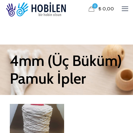
0
₺ 0,00
4mm (Üç Büküm)
Pamuk İpler