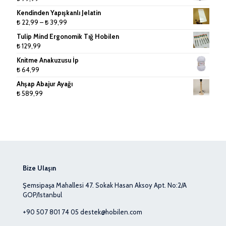
-
Kendinden Yapışkanlı Jelatin
₺ 279,99
Fiyat
₺
22,99
–
₺
39,99
aralığı:
Tulip Mind Ergonomik Tığ Hobilen
₺ 22,99
₺
129,99
-
Knitme Anakuzusu İp
₺ 39,99
₺
64,99
Ahşap Abajur Ayağı
₺
589,99
Bize Ulaşın
Şemsipaşa Mahallesi 47. Sokak Hasan Aksoy Apt. No:2/A
GOP/Istanbul
+90 507 801 74 05
destek@hobilen.com