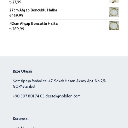
₺
27,99
27cm Ahşap Boncuklu Halka
₺
169,99
42cm Ahşap Boncuklu Halka
₺
289,99
Bize Ulaşın
Şemsipaşa Mahallesi 47. Sokak Hasan Aksoy Apt. No:2/A
GOP/Istanbul
+90 507 801 74 05
destek@hobilen.com
Kurumsal