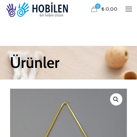
0
₺ 0,00
Ürünler