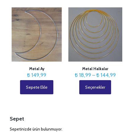
birden
fazla
varyasyonu
var.
Seçenekler
ürün
sayfasından
seçilebilir
Metal Ay
Metal Halkalar
Fiyat
₺
149,99
₺
18,99
–
₺
144,99
aralığı:
₺ 18,99
Sepete Ekle
Seçenekler
Bu
-
ürünün
₺ 144,
birden
fazla
varyasyonu
var.
Sepet
Seçenekler
ürün
Sepetinizde ürün bulunmuyor.