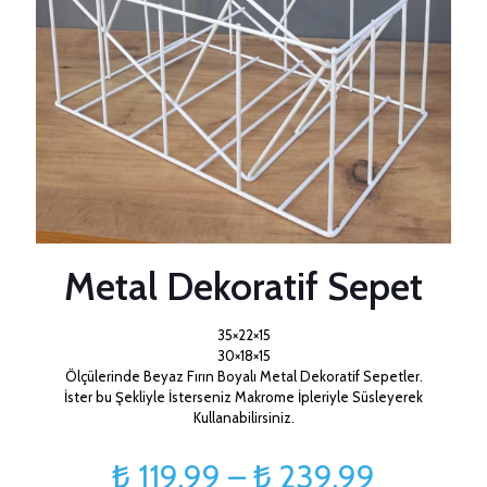
Metal Dekoratif Sepet
35×22×15
30×18×15
Ölçülerinde Beyaz Fırın Boyalı Metal Dekoratif Sepetler.
İster bu Şekliyle İsterseniz Makrome İpleriyle Süsleyerek
Kullanabilirsiniz.
Fiyat
₺
119,99
–
₺
239,99