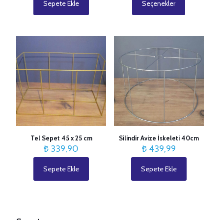
₺ 174,
Sepete Ekle
Seçenekler
Bu
-
ürünün
₺ 549,
birden
fazla
varyasyonu
İsim
*
var.
Seçenekler
E-
ürün
posta
*
sayfasından
seçilebilir
Tel Sepet 45 x 25 cm
Silindir Avize İskeleti 40cm
₺
339,90
₺
439,99
Sepete Ekle
Sepete Ekle