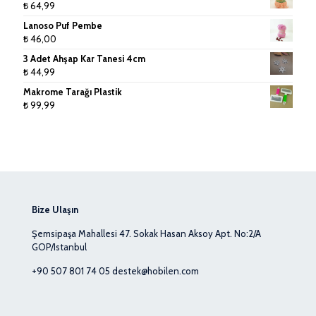
₺
64,99
Lanoso Puf Pembe
₺
46,00
3 Adet Ahşap Kar Tanesi 4cm
₺
44,99
Makrome Tarağı Plastik
₺
99,99
Bize Ulaşın
Şemsipaşa Mahallesi 47. Sokak Hasan Aksoy Apt. No:2/A
GOP/Istanbul
+90 507 801 74 05
destek@hobilen.com