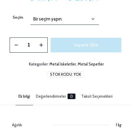
aralığı:
₺ 119,99
Seçim
-
₺ 239,9
Metal
Sepete Ekle
Dekoratif
Sepet
adet
Kategoriler:
Metal İskeletler
,
Metal Sepetler
STOK KODU:
YOK
Ek bilgi
Değerlendirmeler
0
Taksit Seçenekleri
Ağırlık
1 kg