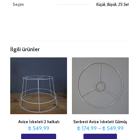
Seçim
Küçük, Büyük, 2'li Set
Değerlendirmeler
Henüz değerlendirme yapılmadı.
Taksitleri Güncelle
“Metal Dekoratif Sepet” için yorum yapan
ilk kişi siz olun
İlgili ürünler
E-posta adresiniz yayınlanmayacak.
Gerekli alanlar
*
ile
işaretlenmişlerdir
Derecelendirmeniz
*
1/5
2/5
3/5
4/5
5/5
yıldız
yıldız
yıldız
yıldız
yıldız
Avize İskeleti 2 halkalı
Serbest Avize İskeleti Gümüş
Fiyat
₺
549,99
₺
174,99
–
₺
549,99
aralığı: