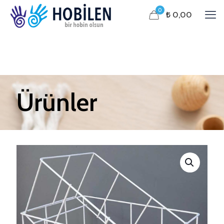
0
₺ 0,00
Ürünler