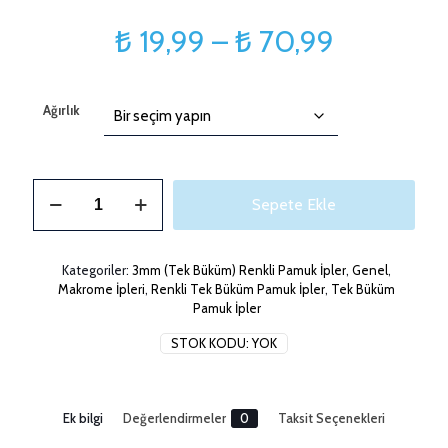
Fiyat
₺
19,99
–
₺
70,99
aralığı:
₺ 19,99
Ağırlık
-
₺ 70,99
3mm
Sepete Ekle
String
Simli
Peri
Tozu
Kategoriler:
3mm (Tek Büküm) Renkli Pamuk İpler
,
Genel
,
Makrome
Makrome İpleri
,
Renkli Tek Büküm Pamuk İpler
,
Tek Büküm
İpi
Pamuk İpler
adet
STOK KODU:
YOK
Ek bilgi
Değerlendirmeler
0
Taksit Seçenekleri