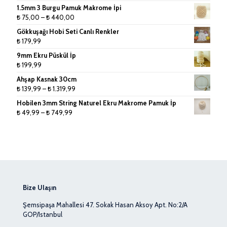
1.5mm 3 Burgu Pamuk Makrome İpi
Fiyat
₺
75,00
–
₺
440,00
aralığı:
Gökkuşağı Hobi Seti Canlı Renkler
₺ 75,00
₺
179,99
-
9mm Ekru Püskül İp
₺ 440,00
₺
199,99
Ahşap Kasnak 30cm
Fiyat
₺
139,99
–
₺
1.319,99
aralığı:
Hobilen 3mm String Naturel Ekru Makrome Pamuk İp
₺ 139,99
Fiyat
₺
49,99
–
₺
749,99
-
aralığı:
₺ 1.319,99
₺ 49,99
-
₺ 749,99
Bize Ulaşın
Şemsipaşa Mahallesi 47. Sokak Hasan Aksoy Apt. No:2/A
GOP/Istanbul