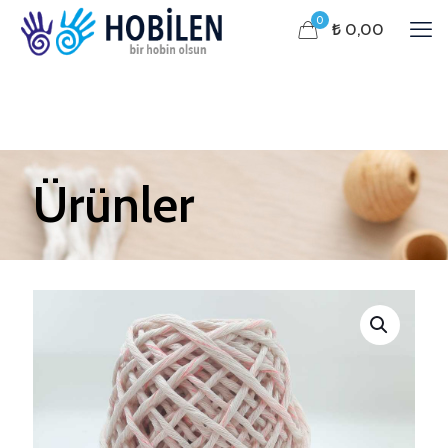
0
₺ 0,00
Ürünler