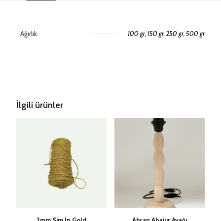
Ağırlık
100 gr, 150 gr, 250 gr, 500 gr
Değerlendirmeler
Henüz değerlendirme yapılmadı.
Taksitleri Güncelle
“3mm String Simli Peri Tozu Makrome İpi”
için yorum yapan ilk kişi siz olun
İlgili ürünler
E-posta adresiniz yayınlanmayacak.
Gerekli alanlar
*
ile
işaretlenmişlerdir
Derecelendirmeniz
*
1/5
2/5
3/5
4/5
5/5
yıldız
yıldız
yıldız
yıldız
yıldız
2mm Sim İp Gold
Ahşap Abajur Ayağı