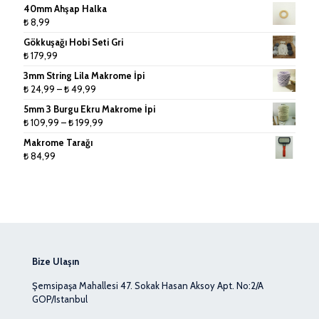
40mm Ahşap Halka
₺
8,99
Gökkuşağı Hobi Seti Gri
₺
179,99
3mm String Lila Makrome İpi
Fiyat
₺
24,99
–
₺
49,99
aralığı:
5mm 3 Burgu Ekru Makrome İpi
₺ 24,99
Fiyat
₺
109,99
–
₺
199,99
-
aralığı:
Makrome Tarağı
₺ 49,99
₺ 109,99
₺
84,99
-
₺ 199,99
Bize Ulaşın
Şemsipaşa Mahallesi 47. Sokak Hasan Aksoy Apt. No:2/A
GOP/Istanbul