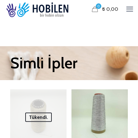
0
₺ 0,00
Simli İpler
Tükendi.