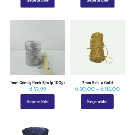
Sepete Ekle
Sepete Ekle
1mm Gümüş Renk Sim İp 100gr
2mm Sim İp Gold
Fiyat
₺
52,99
₺
50,00
–
₺
115,00
aralığı:
₺ 50,
Sepete Ekle
Seçenekler
Bu
-
ürünün
₺ 115,
birden
fazla
varyasyonu
var.