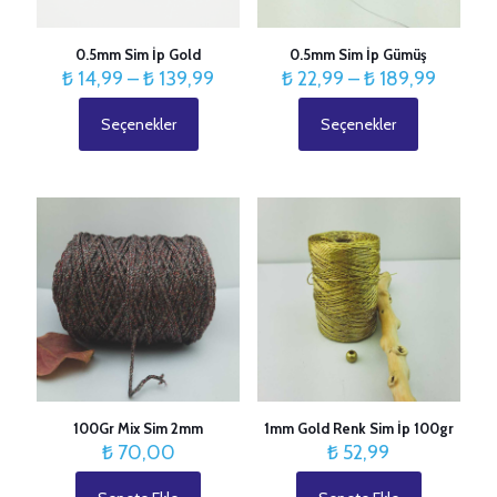
0.5mm Sim İp Gold
0.5mm Sim İp Gümüş
Fiyat
Fiyat
₺
14,99
–
₺
139,99
₺
22,99
–
₺
189,99
aralığı:
aralığı:
₺ 14,99
₺ 22,99
Seçenekler
Seçenekler
Bu
Bu
-
-
ürünün
ürünün
₺ 139,99
₺ 189,
birden
birden
fazla
fazla
varyasyonu
varyasyonu
var.
var.
Seçenekler
Seçenekler
ürün
ürün
sayfasından
sayfasından
seçilebilir
seçilebilir
100Gr Mix Sim 2mm
1mm Gold Renk Sim İp 100gr
₺
70,00
₺
52,99