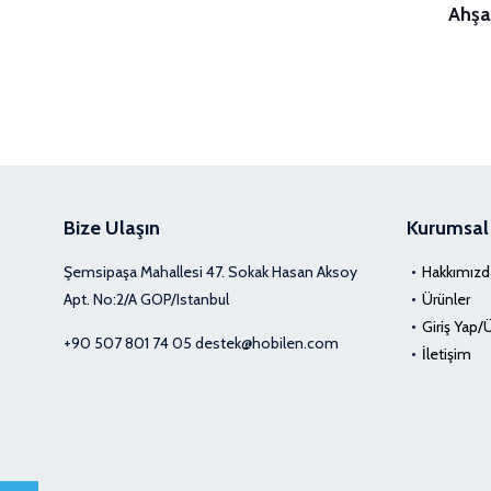
Ahşa
Bize Ulaşın
Kurumsal
Şemsipaşa Mahallesi 47. Sokak Hasan Aksoy
Hakkımızd
Apt. No:2/A GOP/Istanbul
Ürünler
Giriş Yap/
+90 507 801 74 05
destek@hobilen.com
İletişim