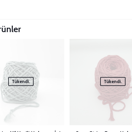
 Güncelle
Henüz değerlendirme yapılmadı.
“1.5mm 3 Burgu Pamuk Makrome İpi” içi
ürünler
siz olun
E-posta adresiniz yayınlanmayacak.
Gerekli alanlar
*
ile i
Derecelendirmeniz
*
1/5
2/5
yıldız
yıldız
yı
Tükendi.
Tükendi.