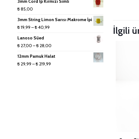
3mm Cord İp Kırmızı Simli
Taksitleri
₺
85,00
3mm String Limon Sarısı Makrome İpi
Fiyat
₺
19,99
–
₺
40,99
İlgili 
aralığı:
Lanoso Süed
₺ 19,99
Fiyat
₺
27,00
–
₺
28,00
-
aralığı:
12mm Pamuk Halat
₺ 40,99
₺ 27,00
Fiyat
₺
29,99
–
₺
219,99
-
aralığı:
₺ 28,00
₺ 29,99
-
₺ 219,99