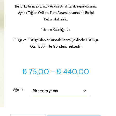
Bu ipi kullanarak Emzik Askısı, Anahtarlık Yapabilirsiniz
Ayrıca Tığ ile Örülen Tüm Aksesuarlarınızda Bu İpi
Kullanabilirsiniz
1.5mm Kalınlığında
150gr ve 500gr Olanlar Yumak Sarım Şeklinde 1.000gr
Olan Bobin ile Gönderilmektedir.
Fiyat
₺
75,00
–
₺
440,00
aralığı:
₺ 75,00
Ağırlık
-
₺ 440,