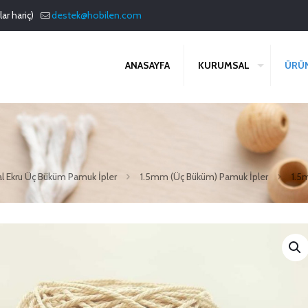
ar hariç)
destek@hobilen.com
ANASAYFA
KURUMSAL
ÜRÜ
al Ekru Üç Büküm Pamuk İpler
1.5mm (Üç Büküm) Pamuk İpler
1.5