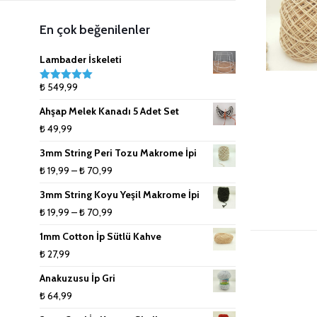
5mm (Tek Büküm) Renkli Pamuk
Anahtarlık Malzemeleri
Lanoso İpler
8mm (Tek Büküm) Pamuk İpler
En çok beğenilenler
İpler
Çanta Aksesuarları
9mm (Tek Büküm) Pamuk İpler
Lambader İskeleti
₺
549,99
5 üzerinden
Doğal Rafya
10mm (Tek Büküm) Pamuk İpler
5.00
oy aldı
Ahşap Melek Kanadı 5 Adet Set
Jüt İpler
₺
49,99
3mm String Peri Tozu Makrome İpi
Küpe ve Toka Aparatları
Fiyat
₺
19,99
–
₺
70,99
aralığı:
Ponpon Makinesi
3mm String Koyu Yeşil Makrome İpi
₺ 19,99
Fiyat
₺
19,99
–
₺
70,99
Makrome Tarak
-
aralığı:
1mm Cotton İp Sütlü Kahve
₺ 70,99
₺ 19,99
₺
27,99
Tığlar ve Şişler
-
Anakuzusu İp Gri
₺ 70,99
₺
64,99