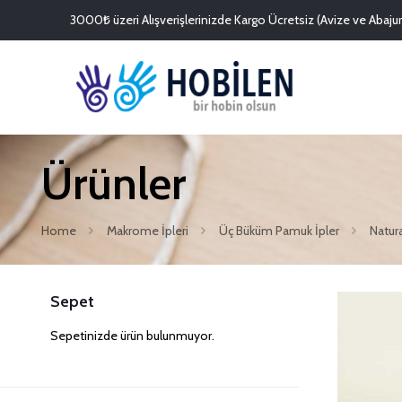
3000₺ üzeri Alışverişlerinizde Kargo Ücretsiz (Avize ve Abajurl
Ürünler
Home
Makrome İpleri
Üç Büküm Pamuk İpler
Natur
Sepet
Sepetinizde ürün bulunmuyor.