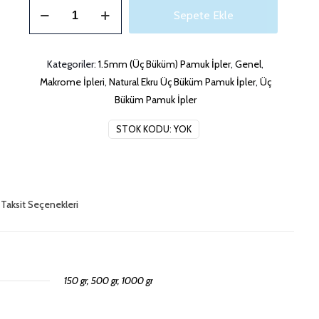
1.5mm
Sepete Ekle
3
Burgu
Pamuk
Kategoriler:
1.5mm (Üç Büküm) Pamuk İpler
,
Genel
,
Makrome
Makrome İpleri
,
Natural Ekru Üç Büküm Pamuk İpler
,
Üç
İpi
Büküm Pamuk İpler
adet
STOK KODU:
YOK
Taksit Seçenekleri
150 gr, 500 gr, 1000 gr
eler