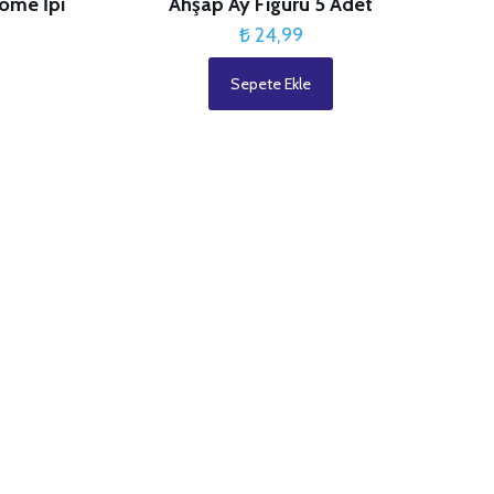
ome İpi
Ahşap Ay Figürü 5 Adet
Fiyat
9
₺
24,99
aralığı:
Sepete Ekle
₺ 19,99
-
₺ 70,99