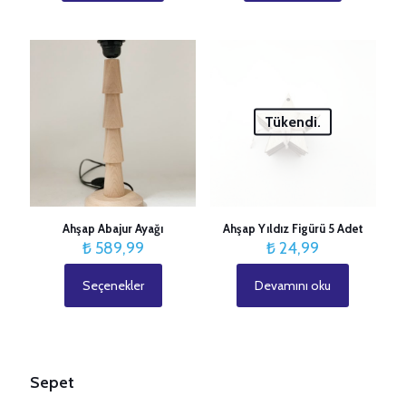
ürünün
₺ 70,9
birden
fazla
varyasyonu
var.
Seçenekler
ürün
Tükendi.
sayfasından
seçilebilir
Ahşap Abajur Ayağı
Ahşap Yıldız Figürü 5 Adet
₺
589,99
₺
24,99
Seçenekler
Devamını oku
Bu
ürünün
birden
fazla
varyasyonu
var.
Sepet
Seçenekler