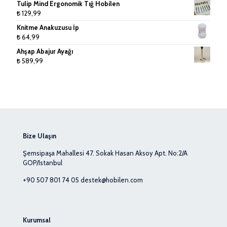
Tulip Mind Ergonomik Tığ Hobilen
₺ 22,99
₺
129,99
-
Knitme Anakuzusu İp
₺ 39,99
₺
64,99
Ahşap Abajur Ayağı
₺
589,99
Bize Ulaşın
Şemsipaşa Mahallesi 47. Sokak Hasan Aksoy Apt. No:2/A
GOP/Istanbul
+90 507 801 74 05
destek@hobilen.com
Kurumsal