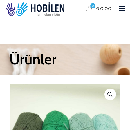
0
₺ 0,00
Ürünler