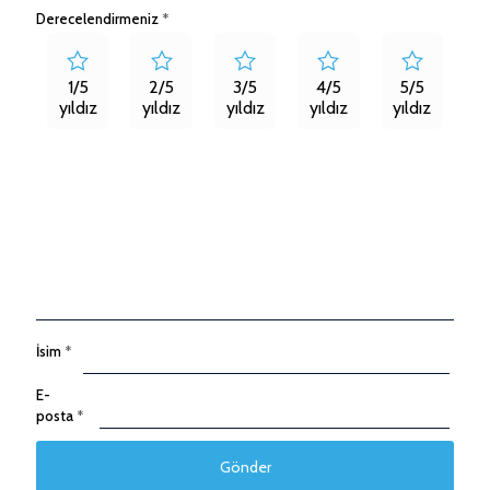
Derecelendirmeniz
*
1/5
2/5
3/5
4/5
5/5
yıldız
yıldız
yıldız
yıldız
yıldız
İsim
*
E-
posta
*