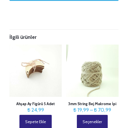
Taksitleri Güncelle
İlgili ürünler
Ahşap Ay Figürü 5 Adet
3mm String Bej Makrome İpi
Fiyat
₺
24,99
₺
19,99
–
₺
70,99
aralığı:
₺ 19,99
Sepete Ekle
Seçenekler
Bu
-