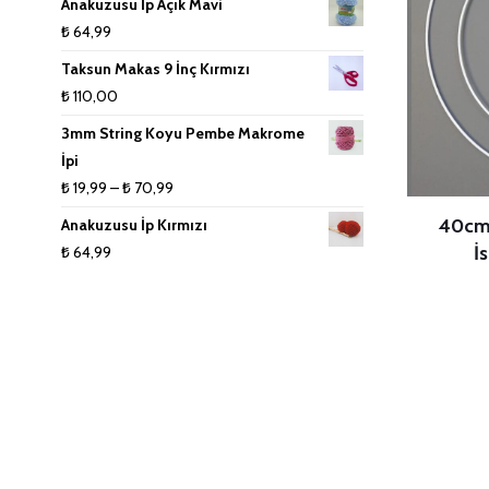
Anakuzusu İp Açık Mavi
₺
64,99
Taksun Makas 9 İnç Kırmızı
₺
110,00
3mm String Koyu Pembe Makrome
İpi
Fiyat
₺
19,99
–
₺
70,99
aralığı:
40cm 
Anakuzusu İp Kırmızı
₺ 19,99
İ
₺
64,99
-
₺ 70,99