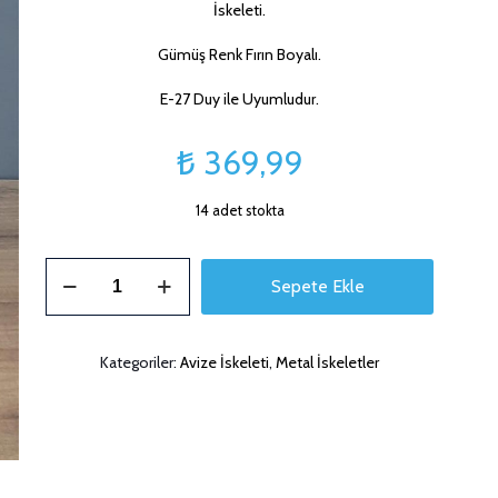
İskeleti.
Gümüş Renk Fırın Boyalı.
E-27 Duy ile Uyumludur.
₺
369,99
14 adet stokta
30cm
Sepete Ekle
Eğimli
Avize
İskeleti
Kategoriler:
Avize İskeleti
,
Metal İskeletler
adet