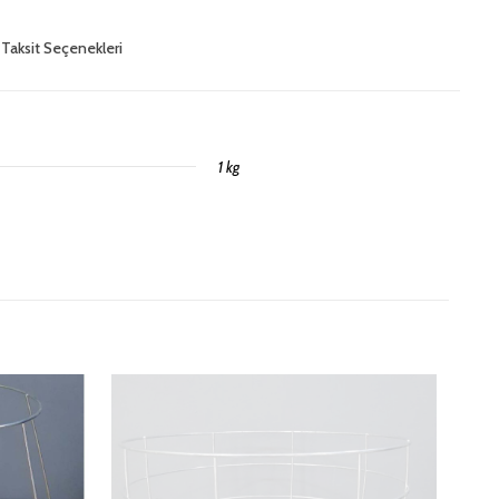
Taksit Seçenekleri
1 kg
eler
apan ilk kişi siz olun
şaretlenmişlerdir
3/5
4/5
5/5
ldız
yıldız
yıldız