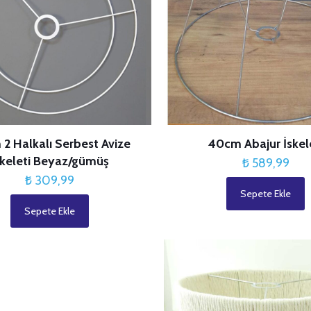
E-
2 Halkalı Serbest Avize
40cm Abajur İskel
İsim
*
posta
*
skeleti Beyaz/gümüş
₺
589,99
₺
309,99
Sepete Ekle
Sepete Ekle