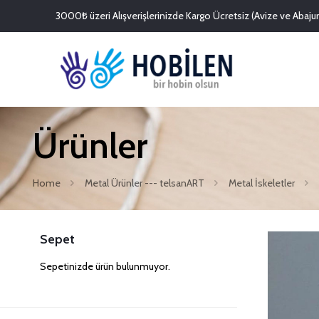
3000₺ üzeri Alışverişlerinizde Kargo Ücretsiz (Avize ve Abajurl
Ürünler
Home
Metal Ürünler --- telsanART
Metal İskeletler
Sepet
Sepetinizde ürün bulunmuyor.