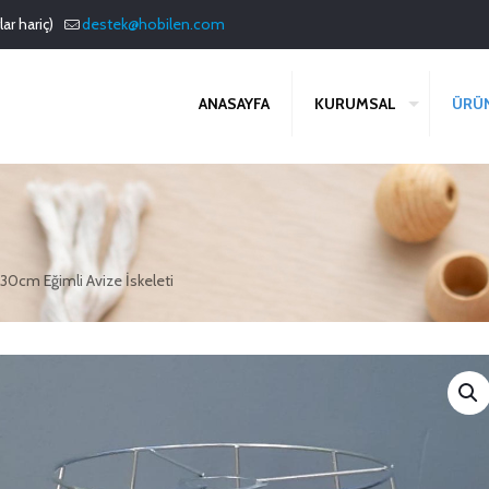
ar hariç)
destek@hobilen.com
ANASAYFA
KURUMSAL
ÜRÜ
30cm Eğimli Avize İskeleti