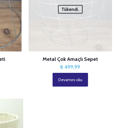
Tükendi.
eti
Metal Çok Amaçlı Sepet
₺
499,99
Devamını oku