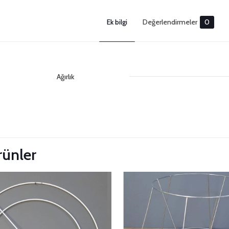
Ek bilgi
Değerlendirmeler
0
Ağırlık
Değerlendirm
 Güncelle
Henüz değerlendirme yapılmadı.
“30cm Eğimli Avize İskeleti” için yorum y
ürünler
E-posta adresiniz yayınlanmayacak.
Gerekli alanlar
*
ile i
Derecelendirmeniz
*
1/5
2/5
yıldız
yıldız
yı