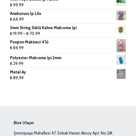
₺
99,99
Tığlar ve Şişler
Anakuzusu İp Lila
₺
64,99
3mm String Sütlü Kahve Makrome İpi
Fiyat
₺
19,99
–
₺
70,99
aralığı:
Ponpon Makinesi 4'lü
₺ 19,99
₺
84,99
-
₺ 70,99
Polyester Makrome İpi 2mm
₺
29,99
Metal Ay
₺
89,99
Bize Ulaşın
Şemsipaşa Mahallesi 47. Sokak Hasan Aksoy Apt. No:2/A