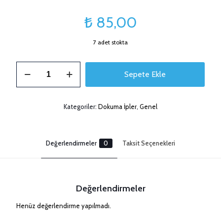
₺
85,00
7 adet stokta
3mm
Sepete Ekle
Cord
İp
Kırmızı
Simli
Kategoriler:
Dokuma İpler
,
Genel
adet
Değerlendirmeler
0
Taksit Seçenekleri
Değerlendirmeler
Henüz değerlendirme yapılmadı.