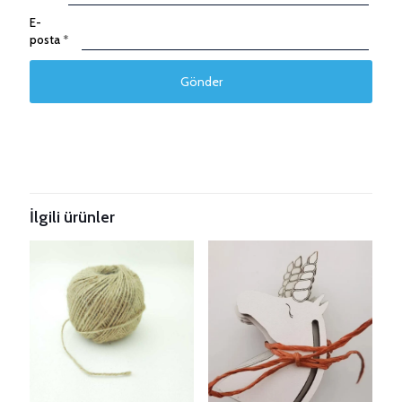
E-
posta
*
Taksitleri Güncelle
İlgili ürünler