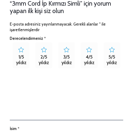
“3mm Cord İp Kırmızı Simli” için yorum
yapan ilk kişi siz olun
E-posta adresiniz yayınlanmayacak.
Gerekli alanlar
*
ile
işaretlenmişlerdir
Derecelendirmeniz
*
1/5
2/5
3/5
4/5
5/5
yıldız
yıldız
yıldız
yıldız
yıldız
İsim
*