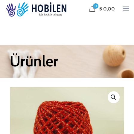
0
₺ 0,00
Ürünler