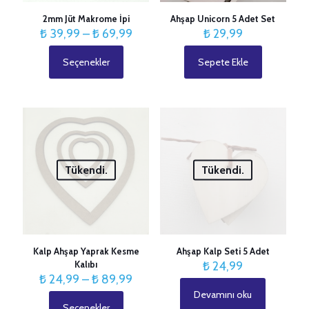
2mm Jüt Makrome İpi
Ahşap Unicorn 5 Adet Set
Fiyat
₺
39,99
–
₺
69,99
₺
29,99
aralığı:
₺ 39,99
Seçenekler
Sepete Ekle
Bu
-
ürünün
₺ 69,99
birden
fazla
varyasyonu
var.
Seçenekler
ürün
Tükendi.
Tükendi.
sayfasından
seçilebilir
Kalp Ahşap Yaprak Kesme
Ahşap Kalp Seti 5 Adet
Kalıbı
₺
24,99
Fiyat
₺
24,99
–
₺
89,99
aralığı:
Devamını oku
₺ 24,99
Seçenekler