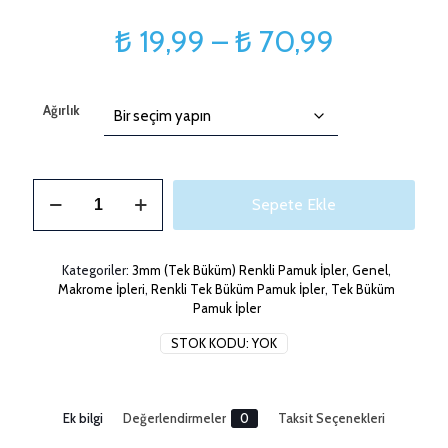
Fiyat
₺
19,99
–
₺
70,99
aralığı:
₺ 19,99
Ağırlık
-
₺ 70,99
3mm
Sepete Ekle
String
Peri
Tozu
Makrome
Kategoriler:
3mm (Tek Büküm) Renkli Pamuk İpler
,
Genel
,
İpi
Makrome İpleri
,
Renkli Tek Büküm Pamuk İpler
,
Tek Büküm
adet
Pamuk İpler
STOK KODU:
YOK
Ek bilgi
Değerlendirmeler
0
Taksit Seçenekleri