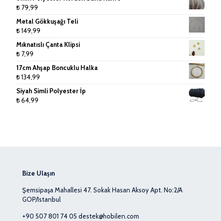
₺
79,99
Metal Gökkuşağı Teli
₺
149,99
Mıknatıslı Çanta Klipsi
₺
7,99
17cm Ahşap Boncuklu Halka
₺
134,99
Siyah Simli Polyester İp
₺
64,99
Bize Ulaşın
Şemsipaşa Mahallesi 47. Sokak Hasan Aksoy Apt. No:2/A
GOP/Istanbul
+90 507 801 74 05
destek@hobilen.com