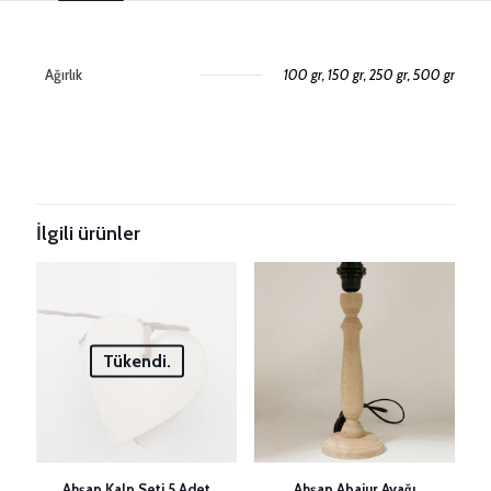
Ağırlık
100 gr, 150 gr, 250 gr, 500 gr
Değerlendirmeler
Henüz değerlendirme yapılmadı.
Taksitleri Güncelle
“3mm String Peri Tozu Makrome İpi” için
yorum yapan ilk kişi siz olun
İlgili ürünler
E-posta adresiniz yayınlanmayacak.
Gerekli alanlar
*
ile
işaretlenmişlerdir
Derecelendirmeniz
*
Tükendi.
1/5
2/5
3/5
4/5
5/5
yıldız
yıldız
yıldız
yıldız
yıldız
Ahşap Kalp Seti 5 Adet
Ahşap Abajur Ayağı