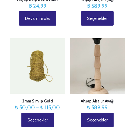
₺
24,99
₺
589,99
Devamını oku
Seçenekler
Bu
ürünün
birden
fazla
varyasyonu
İsim
*
var.
Seçenekler
E-
ürün
posta
*
sayfasından
seçilebilir
2mm Sim İp Gold
Ahşap Abajur Ayağı
Fiyat
₺
50,00
–
₺
115,00
₺
589,99
aralığı:
₺ 50,00
Seçenekler
Seçenekler
Bu
Bu
-
ürünün
ürünün
₺ 115,00
birden
birden