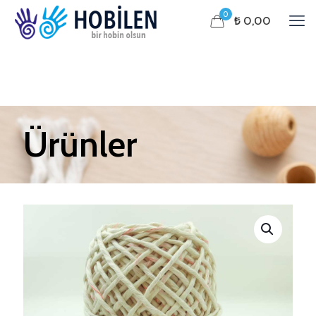
0
₺ 0,00
Ürünler