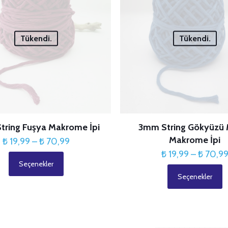
var.
var.
Seçenekler
Seçenekler
ürün
ürün
Tükendi.
Tükendi.
sayfasından
sayfasından
seçilebilir
seçilebilir
tring Fuşya Makrome İpi
3mm String Gökyüzü 
Makrome İpi
Fiyat
₺
19,99
–
₺
70,99
aralığı:
₺
19,99
–
₺
70,9
Seçenekler
₺ 19,99
Bu
Seçenekler
-
ürünün
Bu
₺ 70,99
birden
ürünün
fazla
birden
varyasyonu
fazla