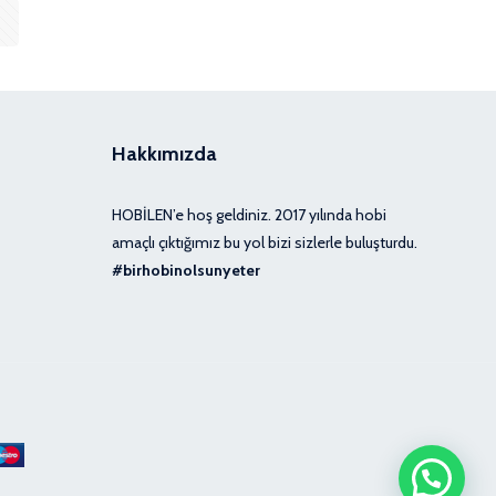
var.
Seçenekler
ürün
sayfasından
seçilebilir
Hakkımızda
HOBİLEN’e hoş geldiniz. 2017 yılında hobi
amaçlı çıktığımız bu yol bizi sizlerle buluşturdu.
#birhobinolsunyeter