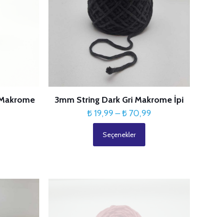
ürün
sayfasından
seçilebilir
i Makrome
3mm String Dark Gri Makrome İpi
Fiyat
₺
19,99
–
₺
70,99
Fiyat
aralığı:
9
Seçenekler
aralığı:
₺ 19,99
Bu
₺ 19,99
-
ürünün
-
₺ 70,99
birden
₺ 70,99
fazla
varyasyonu
var.
Seçenekler