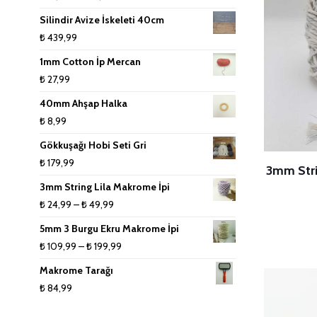
₺ 74,99
aralığı:
Silindir Avize İskeleti 40cm
Makrome Tarak
₺ 19,99
₺
439,99
-
1mm Cotton İp Mercan
Tığlar ve Şişler
₺ 70,99
₺
27,99
40mm Ahşap Halka
₺
8,99
Gökkuşağı Hobi Seti Gri
₺
179,99
3mm Stri
3mm String Lila Makrome İpi
Fiyat
₺
24,99
–
₺
49,99
aralığı:
5mm 3 Burgu Ekru Makrome İpi
₺ 24,99
Fiyat
₺
109,99
–
₺
199,99
-
aralığı:
Makrome Tarağı
₺ 49,99
₺ 109,99
₺
84,99
-
₺ 199,99