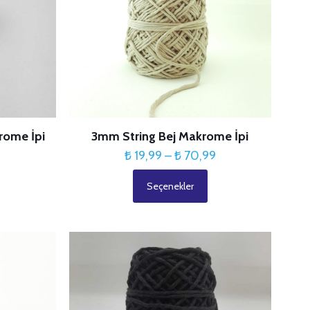
rome İpi
3mm String Bej Makrome İpi
Fiyat
Fiyat
9
₺
19,99
–
₺
70,99
aralığı:
aralığı:
Seçenekler
₺ 19,99
₺ 19,99
Bu
-
-
ürünün
₺ 70,99
₺ 70,99
birden
fazla
varyasyonu
var.
Seçenekler