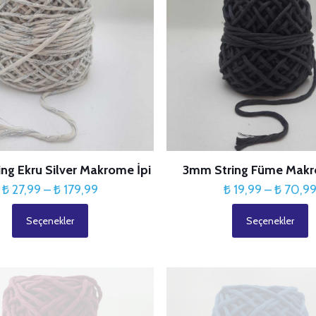
ürün
Seçenekler
sayfasından
ürün
seçilebilir
sayfasından
seçilebilir
ng Ekru Silver Makrome İpi
3mm String Füme Makr
Fiyat
₺
27,99
–
₺
179,99
₺
19,99
–
₺
70,9
aralığı:
Seçenekler
Seçenekler
₺ 27,99
Bu
Bu
-
ürünün
ürünün
₺ 179,99
birden
birden
fazla
fazla
varyasyonu
varyasyonu