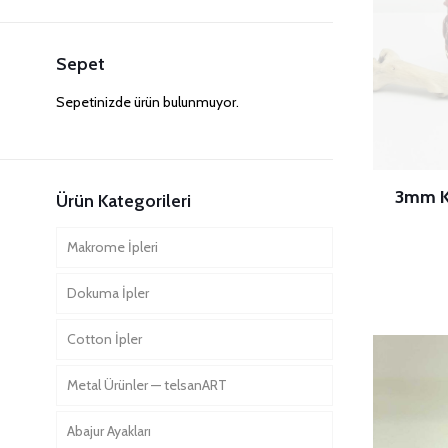
fiyat
fiyat
Sepet
Sepetinizde ürün bulunmuyor.
3mm K
Ürün Kategorileri
Makrome İpleri
Dokuma İpler
Tek Büküm Pamuk İpler
Cotton İpler
Üç Büküm Pamuk İpler
Pamuk İpler
Metal Ürünler — telsanART
1mm Cotton İpler
Renkli İpler
Pamuk İpler
2mm (Tek Büküm) Pamuk İpler
Abajur Ayakları
Metal Halkalar
Renkli İpler
3mm (Tek Büküm) Pamuk İpler
2mm (Tek Büküm) Renkli Pamuk
1.5mm (Üç Büküm) Pamuk İpler