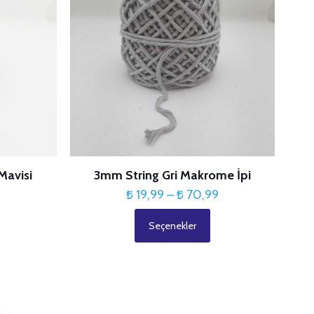
var.
Seçenekler
ürün
sayfasından
seçilebilir
Mavisi
3mm String Gri Makrome İpi
Fiyat
₺
19,99
–
₺
70,99
Fiyat
aralığı:
9
Seçenekler
aralığı:
₺ 19,99
Bu
₺ 19,99
-
ürünün
-
₺ 70,99
birden
₺ 70,99
fazla
varyasyonu