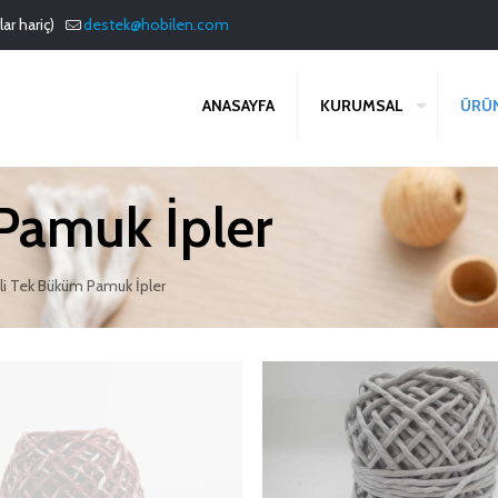
ar hariç)
destek@hobilen.com
ANASAYFA
KURUMSAL
ÜRÜ
Pamuk İpler
li Tek Büküm Pamuk İpler