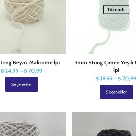
ürün
ürün
Tükendi.
sayfasından
sayfasından
seçilebilir
seçilebilir
ring Beyaz Makrome İpi
3mm String Çimen Yeşil
İpi
Fiyat
₺
24,99
–
₺
70,99
aralığı:
₺
19,99
–
₺
70,9
Seçenekler
₺ 24,99
Bu
Seçenekler
-
ürünün
Bu
₺ 70,99
birden
ürünün
fazla
birden
varyasyonu
fazla
var.
varyasyonu
Seçenekler
var.