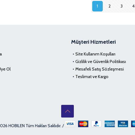
var.
varyasyonu
1
2
3
4
Seçenekler
var.
ürün
Seçenekler
sayfasından
ürün
seçilebilir
sayfasından
seçilebilir
Müşteri Hizmetleri
a
Site Kullanım Koşulları
Gizlilik ve Güvenlik Politikası
Üye Ol
Mesafeli Satış Sözleşmesi
Teslimat ve Kargo
026 HOBILEN Tüm Hakları Saklıdır. /