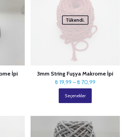
ürün
sayfasından
Tükendi.
seçilebilir
ome İpi
3mm String Fuşya Makrome İpi
Fiyat
Fiyat
9
₺
19,99
–
₺
70,99
aralığı:
aralığı:
Seçenekler
₺ 19,99
₺ 19,99
Bu
-
-
ürünün
₺ 70,99
₺ 70,99
birden
fazla
varyasyonu