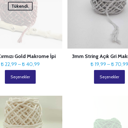
Tükendi.
ırmızı Gold Makrome İpi
3mm String Açık Gri Mak
Fiyat
₺
22,99
–
₺
40,99
₺
19,99
–
₺
70,9
aralığı:
Seçenekler
Seçenekler
₺ 22,99
Bu
Bu
-
ürünün
ürünün
₺ 40,99
birden
birden
fazla
fazla
varyasyonu
varyasyonu
var.
var.
Seçenekler
Seçenekler