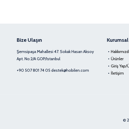
Bize Ulaşın
Kurumsal
Şemsipaşa Mahallesi 47. Sokak Hasan Aksoy
Hakkımızd
Apt. No:2/A GOP/Istanbul
Ürünler
Giriş Yap/
+90 507 801 74 05
destek@hobilen.com
İletişim
© 2