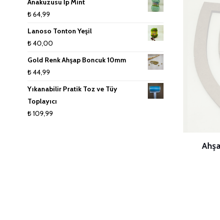
Anakuzusu İp Mint
₺
64,99
Lanoso Tonton Yeşil
₺
40,00
Gold Renk Ahşap Boncuk 10mm
₺
44,99
Yıkanabilir Pratik Toz ve Tüy
Toplayıcı
₺
109,99
Ahşa