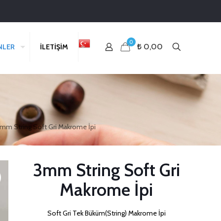
0
₺ 0,00
NLER
İLETİŞİM
mm String Soft Gri Makrome İpi
3mm String Soft Gri
Makrome İpi
Soft Gri Tek Büküm(String) Makrome İpi