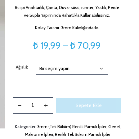
Bu ipi Anahtarlık, Çanta, Duvar süsü, runner, Yastık, Perde
ve Supla Yapımında Rahatlıkla Kullanabilirsiniz.
Kolay Taranır. 3mm Kalınlığındadır.
Fiyat
₺
19,99
–
₺
70,99
aralığı:
₺ 19,99
Ağırlık
-
₺ 70,99
3mm
Sepete Ekle
String
Soft
Gri
Kategoriler:
3mm (Tek Büküm) Renkli Pamuk İpler
,
Genel
,
Makrome
Makrome İpleri
,
Renkli Tek Büküm Pamuk İpler