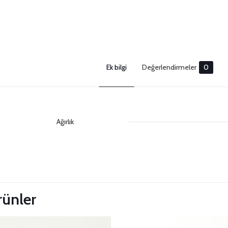
Ek bilgi
Değerlendirmeler
0
Ağırlık
Değerlendirm
 Güncelle
Henüz değerlendirme yapılmadı.
“3mm String Soft Gri Makrome İpi” için 
ürünler
olun
E-posta adresiniz yayınlanmayacak.
Gerekli alanlar
*
ile i