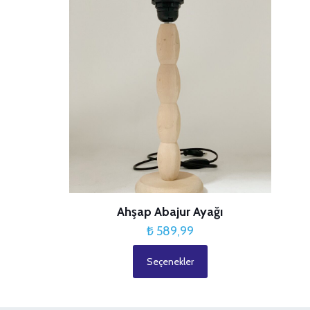
₺ 70,99
Ahşap Abajur Ayağı
₺
589,99
Seçenekler
Bu
ürünün
birden