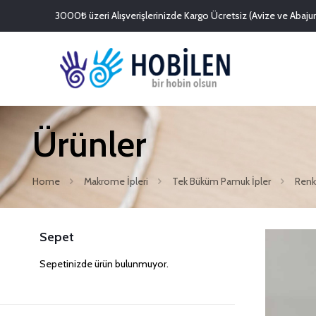
3000₺ üzeri Alışverişlerinizde Kargo Ücretsiz (Avize ve Abajurl
Ürünler
Home
Makrome İpleri
Tek Büküm Pamuk İpler
Renk
Sepet
Sepetinizde ürün bulunmuyor.