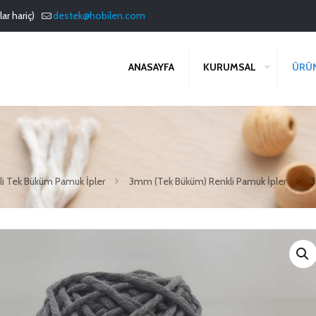
ar hariç)
destek@hobilen.com
ANASAYFA
KURUMSAL
ÜRÜ
li Tek Büküm Pamuk İpler
3mm (Tek Büküm) Renkli Pamuk İpler
3