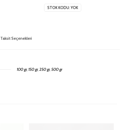
İpi
adet
STOK KODU:
YOK
Taksit Seçenekleri
100 gr, 150 gr, 250 gr, 500 gr
eler
yorum yapan ilk kişi siz
şaretlenmişlerdir