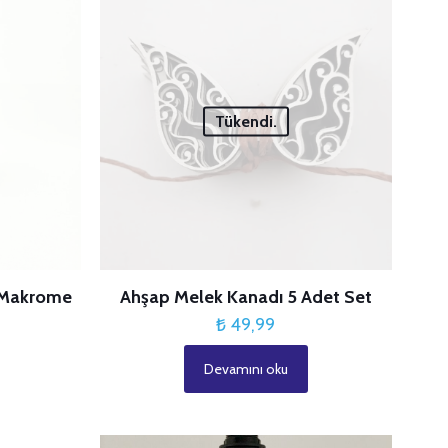
3/5
4/5
5/5
ldız
yıldız
yıldız
Tükendi.
i Makrome
Ahşap Melek Kanadı 5 Adet Set
₺
49,99
Fiyat
9
Devamını oku
aralığı:
₺ 19,99
-