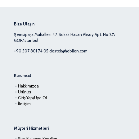
₺ 749,99
Bize Ulaşın
Şemsipaşa Mahallesi 47. Sokak Hasan Aksoy Apt. No:2/A
GOP/Istanbul
+90 507 801 74 05
destek@hobilen.com
Kurumsal
Hakkımızda
Ürünler
Giriş Yap/Üye Ol
İletişim
Müşteri Hizmetleri
Site Kullanım Koşulları