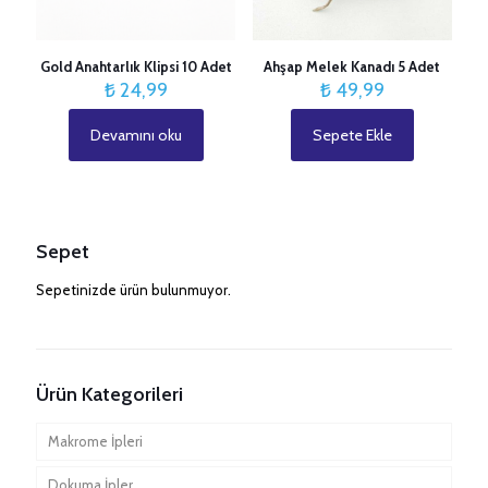
Gold Anahtarlık Klipsi 10 Adet
Ahşap Melek Kanadı 5 Adet
₺
24,99
₺
49,99
Devamını oku
Sepete Ekle
Sepet
Sepetinizde ürün bulunmuyor.
Ürün Kategorileri
Makrome İpleri
Dokuma İpler
Tek Büküm Pamuk İpler