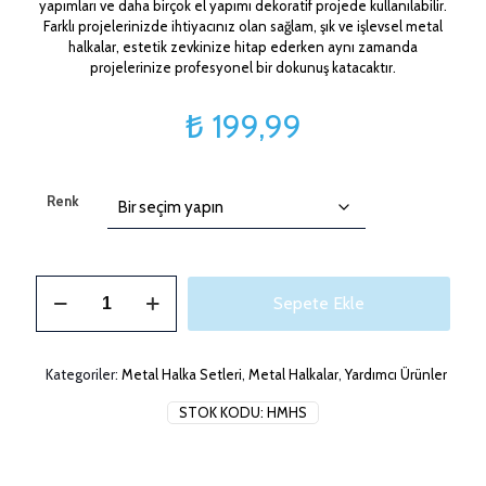
yapımları ve daha birçok el yapımı dekoratif projede kullanılabilir.
Farklı projelerinizde ihtiyacınız olan sağlam, şık ve işlevsel metal
halkalar, estetik zevkinize hitap ederken aynı zamanda
projelerinize profesyonel bir dokunuş katacaktır.
₺
199,99
Renk
Metal
Sepete Ekle
Halka
Seti
adet
Kategoriler:
Metal Halka Setleri
,
Metal Halkalar
,
Yardımcı Ürünler
STOK KODU:
HMHS