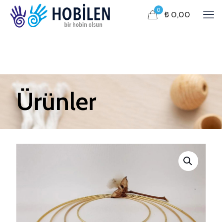
0
₺ 0,00
Ürünler