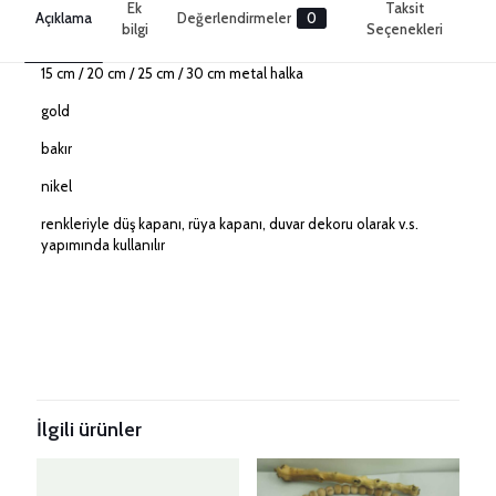
Ek
Taksit
Açıklama
Değerlendirmeler
0
bilgi
Seçenekleri
15 cm / 20 cm / 25 cm / 30 cm metal halka
gold
bakır
nikel
renkleriyle düş kapanı, rüya kapanı, duvar dekoru olarak v.s.
yapımında kullanılır
Değerlendirmeler
Renk
Bakır, Gold, Nikel
Henüz değerlendirme yapılmadı.
Taksitleri Güncelle
“Metal Halka Seti” için yorum yapan ilk kişi
siz olun
İlgili ürünler
E-posta adresiniz yayınlanmayacak.
Gerekli alanlar
*
ile
işaretlenmişlerdir