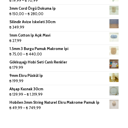
Fiyat
₺
19,99
–
₺
70,99
aralığı:
3mm Cord Örgü Dokuma İp
Küpe ve Toka Aparatları
₺ 19,99
Fiyat
₺
150,00
–
₺
280,00
-
aralığı:
Ponpon Makinesi
Silindir Avize İskeleti 30cm
₺ 70,99
₺ 150,00
₺
349,99
-
Makrome Tarak
1mm Cotton İp Açık Mavi
₺ 280,00
₺
27,99
Tığlar ve Şişler
1.5mm 3 Burgu Pamuk Makrome İpi
Fiyat
₺
75,00
–
₺
440,00
aralığı:
Gökkuşağı Hobi Seti Canlı Renkler
₺ 75,00
₺
179,99
-
9mm Ekru Püskül İp
₺ 440,00
₺
199,99
Ahşap Kasnak 30cm
Fiyat
₺
139,99
–
₺
1.319,99
aralığı:
Hobilen 3mm String Naturel Ekru Makrome Pamuk İp
₺ 139,99
Fiyat
₺
49,99
–
₺
749,99
-
aralığı:
₺ 1.319,99
₺ 49,99
-