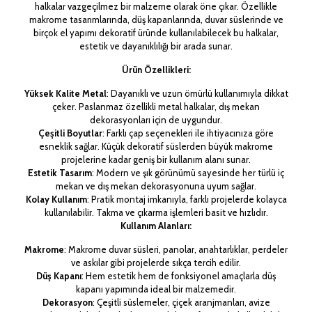
halkalar vazgeçilmez bir malzeme olarak öne çıkar. Özellikle
makrome tasarımlarında, düş kapanlarında, duvar süslerinde ve
birçok el yapımı dekoratif üründe kullanılabilecek bu halkalar,
estetik ve dayanıklılığı bir arada sunar.
Ürün Özellikleri:
Yüksek Kalite Metal
: Dayanıklı ve uzun ömürlü kullanımıyla dikkat
çeker. Paslanmaz özellikli metal halkalar, dış mekan
dekorasyonları için de uygundur.
Çeşitli Boyutlar
: Farklı çap seçenekleri ile ihtiyacınıza göre
esneklik sağlar. Küçük dekoratif süslerden büyük makrome
projelerine kadar geniş bir kullanım alanı sunar.
Estetik Tasarım
: Modern ve şık görünümü sayesinde her türlü iç
mekan ve dış mekan dekorasyonuna uyum sağlar.
Kolay Kullanım
: Pratik montaj imkanıyla, farklı projelerde kolayca
kullanılabilir. Takma ve çıkarma işlemleri basit ve hızlıdır.
Kullanım Alanları:
Makrome
: Makrome duvar süsleri, panolar, anahtarlıklar, perdeler
ve askılar gibi projelerde sıkça tercih edilir.
Düş Kapanı
: Hem estetik hem de fonksiyonel amaçlarla düş
kapanı yapımında ideal bir malzemedir.
Dekorasyon
: Çeşitli süslemeler, çiçek aranjmanları, avize