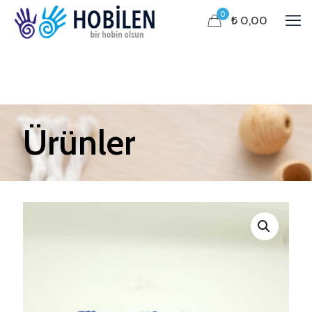
0
₺ 0,00
Ürünler