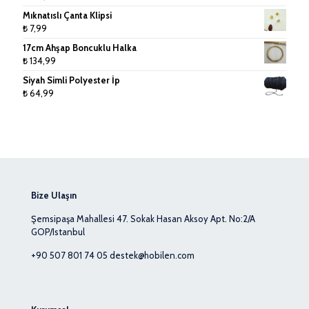
Mıknatıslı Çanta Klipsi
₺
7,99
17cm Ahşap Boncuklu Halka
₺
134,99
Siyah Simli Polyester İp
₺
64,99
Bize Ulaşın
Şemsipaşa Mahallesi 47. Sokak Hasan Aksoy Apt. No:2/A
GOP/Istanbul
+90 507 801 74 05
destek@hobilen.com