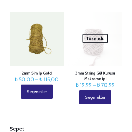
ürünün
₺ 70,99
birden
fazla
varyasyonu
var.
Seçenekler
ürün
Tükendi.
sayfasından
seçilebilir
2mm Sim İp Gold
3mm String Gül Kurusu
Fiyat
₺
50,00
–
₺
115,00
Makrome İpi
aralığı:
Fiyat
₺
19,99
–
₺
70,99
₺ 50,00
aralığı:
Seçenekler
Bu
-
₺ 19,99
Seçenekler
ürünün
Bu
₺ 115,00
-
birden
ürünün
₺ 70,9
fazla
birden
varyasyonu
fazla
var.
varyasyonu
Seçenekler
var.
Sepet