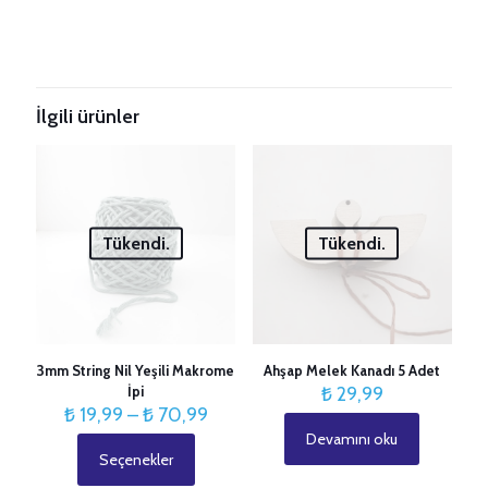
Taksitleri Güncelle
İlgili ürünler
Tükendi.
Tükendi.
3mm String Nil Yeşili Makrome
Ahşap Melek Kanadı 5 Adet
İpi
₺
29,99
Fiyat
₺
19,99
–
₺
70,99
aralığı:
Devamını oku
₺ 19,99
Seçenekler
Bu
-