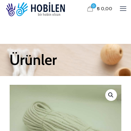
0
₺ 0,00
Ürünler