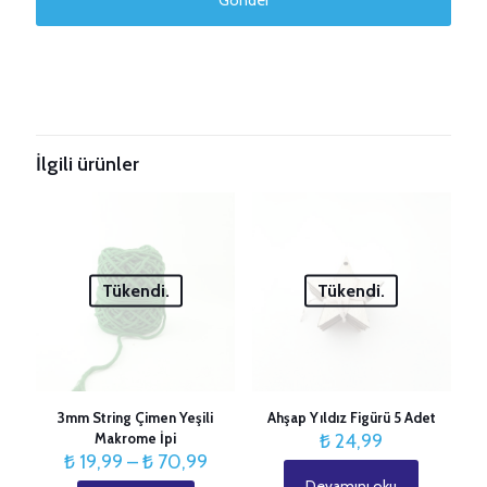
Taksitleri Güncelle
İlgili ürünler
Tükendi.
Tükendi.
3mm String Çimen Yeşili
Ahşap Yıldız Figürü 5 Adet
Makrome İpi
₺
24,99
Fiyat
₺
19,99
–
₺
70,99
aralığı:
Devamını oku