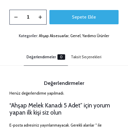
Ahşap
Sepete Ekle
Melek
Kanadı
5
Adet
Kategoriler:
Ahşap Aksesuarlar
,
Genel
,
Yardımcı Ürünler
adet
Değerlendirmeler
0
Taksit Seçenekleri
Değerlendirmeler
Henüz değerlendirme yapılmadı.
“Ahşap Melek Kanadı 5 Adet” için yorum
yapan ilk kişi siz olun
E-posta adresiniz yayınlanmayacak.
Gerekli alanlar
*
ile