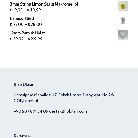
3mm String Limon Sarısı Makrome İpi
Fiyat
₺
19,99
–
₺
40,99
aralığı:
Lanoso Süed
₺ 19,99
Fiyat
₺
27,00
–
₺
28,00
-
aralığı:
12mm Pamuk Halat
₺ 40,99
₺ 27,00
Fiyat
₺
29,99
–
₺
219,99
-
aralığı:
₺ 28,00
₺ 29,99
-
₺ 219,99
Bize Ulaşın
Şemsipaşa Mahallesi 47. Sokak Hasan Aksoy Apt. No:2/A
GOP/Istanbul
+90 507 801 74 05
destek@hobilen.com
Kurumsal