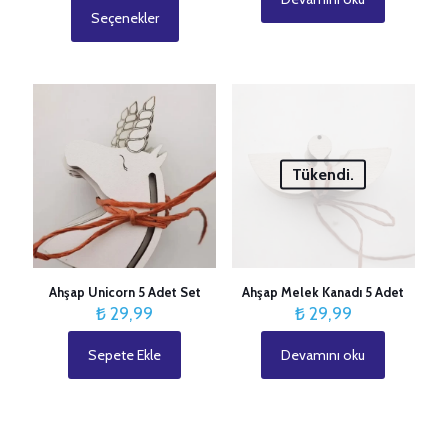
₺ 19,99
Seçenekler
Bu
-
ürünün
₺ 70,99
birden
fazla
varyasyonu
var.
Seçenekler
ürün
Tükendi.
sayfasından
seçilebilir
Ahşap Unicorn 5 Adet Set
Ahşap Melek Kanadı 5 Adet
₺
29,99
₺
29,99
Sepete Ekle
Devamını oku