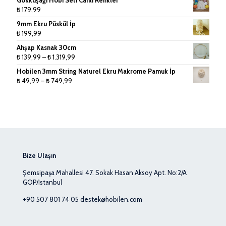
₺ 75,00
₺
179,99
-
9mm Ekru Püskül İp
₺ 440,00
₺
199,99
Ahşap Kasnak 30cm
Fiyat
₺
139,99
–
₺
1.319,99
aralığı:
Hobilen 3mm String Naturel Ekru Makrome Pamuk İp
₺ 139,99
Fiyat
₺
49,99
–
₺
749,99
-
aralığı:
₺ 1.319,99
₺ 49,99
-
₺ 749,99
Bize Ulaşın
Şemsipaşa Mahallesi 47. Sokak Hasan Aksoy Apt. No:2/A
GOP/Istanbul
+90 507 801 74 05
destek@hobilen.com