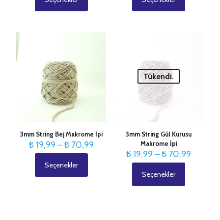
Bu
Bu
ürünün
ürünün
birden
birden
fazla
fazla
varyasyonu
varyasyonu
var.
var.
Seçenekler
Seçenekler
ürün
ürün
Tükendi.
sayfasından
sayfasından
seçilebilir
seçilebilir
3mm String Bej Makrome İpi
3mm String Gül Kurusu
Fiyat
₺
19,99
–
₺
70,99
Makrome İpi
aralığı:
Fiyat
₺
19,99
–
₺
70,99
₺ 19,99
aralığı:
Seçenekler
Bu
-
₺ 19,99
Seçenekler
ürünün
Bu
₺ 70,99
-
birden
ürünün
₺ 70,9
fazla
birden
varyasyonu
fazla
var.
varyasyonu