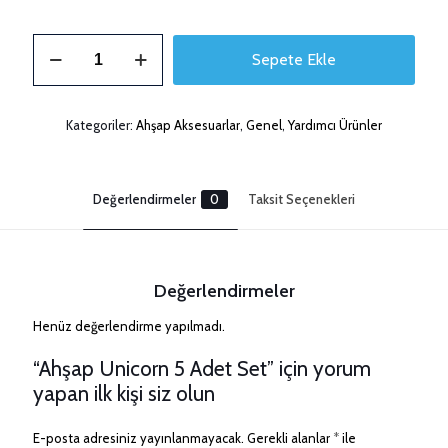
Ahşap
Sepete Ekle
Unicorn
5
Adet
Set
Kategoriler:
Ahşap Aksesuarlar
,
Genel
,
Yardımcı Ürünler
adet
Değerlendirmeler
0
Taksit Seçenekleri
Değerlendirmeler
Henüz değerlendirme yapılmadı.
“Ahşap Unicorn 5 Adet Set” için yorum
yapan ilk kişi siz olun
E-posta adresiniz yayınlanmayacak.
Gerekli alanlar
*
ile