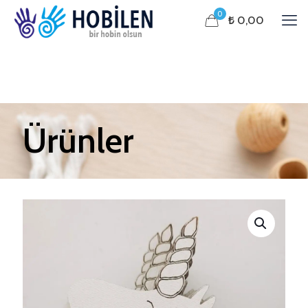
0
₺ 0,00
Ürünler