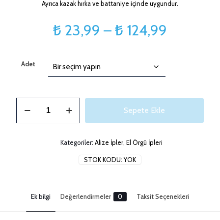
Ayrıca kazak hırka ve battaniye içinde uygundur.
Fiyat
₺
23,99
–
₺
124,99
aralığı:
₺ 23,99
Adet
-
₺ 124,99
Alize
Sepete Ekle
Superlana
Maxi
Kırık
Beyaz
Kategoriler:
Alize İpler
,
El Örgü İpleri
adet
STOK KODU:
YOK
Ek bilgi
Değerlendirmeler
0
Taksit Seçenekleri