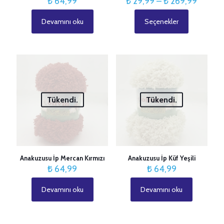
Fiyat
₺
64,99
₺
29,99
–
₺
269,99
aralığı:
₺ 29,9
Devamını oku
Seçenekler
Bu
-
ürünün
₺ 269,
birden
fazla
varyasyonu
İsim
*
var.
Seçenekler
E-
ürün
posta
*
Tükendi.
Tükendi.
sayfasından
seçilebilir
Anakuzusu İp Mercan Kırmızı
Anakuzusu İp Küf Yeşili
₺
64,99
₺
64,99
Devamını oku
Devamını oku