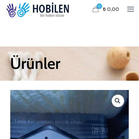
0
₺ 0,00
Ürünler