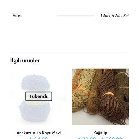
Adet
1 Adet, 5 Adet Set
Değerlendirmeler
Henüz değerlendirme yapılmadı.
Taksitleri Güncelle
“Alize Superlana Maxi Kırık Beyaz” için
yorum yapan ilk kişi siz olun
İlgili ürünler
E-posta adresiniz yayınlanmayacak.
Gerekli alanlar
*
ile
işaretlenmişlerdir
Derecelendirmeniz
*
Tükendi.
1/5
2/5
3/5
4/5
5/5
yıldız
yıldız
yıldız
yıldız
yıldız
Anakuzusu İp Koyu Mavi
Kağıt İp