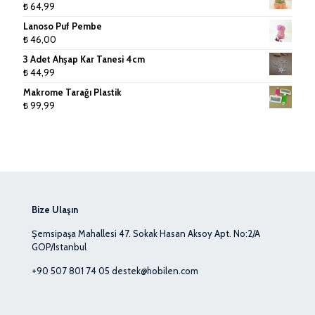
₺
64,99
Lanoso Puf Pembe
₺
46,00
3 Adet Ahşap Kar Tanesi 4cm
₺
44,99
Makrome Tarağı Plastik
₺
99,99
Bize Ulaşın
Şemsipaşa Mahallesi 47. Sokak Hasan Aksoy Apt. No:2/A
GOP/Istanbul
+90 507 801 74 05
destek@hobilen.com