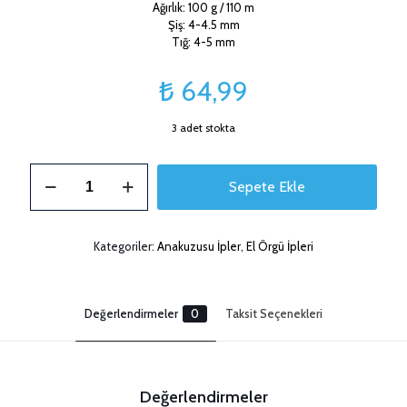
Ağırlık: 100 g / 110 m
Şiş: 4-4.5 mm
Tığ: 4-5 mm
₺
64,99
3 adet stokta
Anakuzusu
Sepete Ekle
İp
Turuncu
adet
Kategoriler:
Anakuzusu İpler
,
El Örgü İpleri
Değerlendirmeler
0
Taksit Seçenekleri
Değerlendirmeler