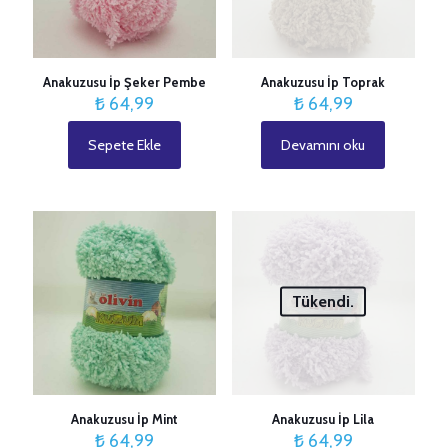
Anakuzusu İp Şeker Pembe
Anakuzusu İp Toprak
₺
64,99
₺
64,99
Sepete Ekle
Devamını oku
Tükendi.
Anakuzusu İp Mint
Anakuzusu İp Lila
₺
64,99
₺
64,99