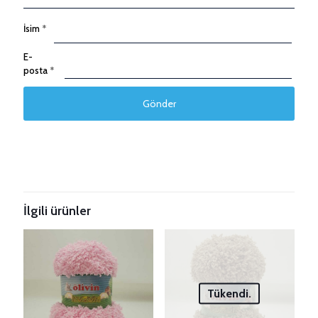
İsim
*
E-
posta
*
Taksitleri Güncelle
İlgili ürünler
Tükendi.