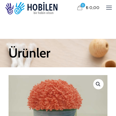
0
₺ 0,00
Ürünler