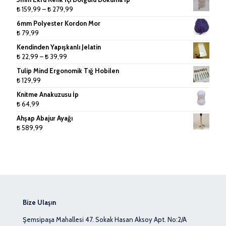
Fiyat
₺
159,99
–
₺
279,99
Tığlar ve Şişler
aralığı:
6mm Polyester Kordon Mor
₺ 159,99
₺
79,99
-
Kendinden Yapışkanlı Jelatin
₺ 279,99
Fiyat
₺
22,99
–
₺
39,99
aralığı:
Tulip Mind Ergonomik Tığ Hobilen
₺ 22,99
₺
129,99
-
Knitme Anakuzusu İp
₺ 39,99
₺
64,99
Ahşap Abajur Ayağı
₺
589,99
Bize Ulaşın
Şemsipaşa Mahallesi 47. Sokak Hasan Aksoy Apt. No:2/A