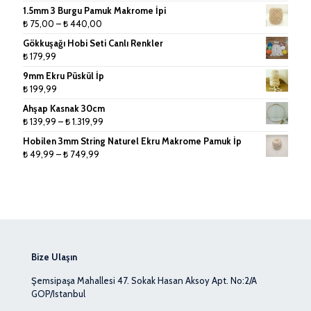
1.5mm 3 Burgu Pamuk Makrome İpi
Fiyat
₺
75,00
–
₺
440,00
aralığı:
Gökkuşağı Hobi Seti Canlı Renkler
₺ 75,00
₺
179,99
-
9mm Ekru Püskül İp
₺ 440,00
₺
199,99
Ahşap Kasnak 30cm
Fiyat
₺
139,99
–
₺
1.319,99
aralığı:
Hobilen 3mm String Naturel Ekru Makrome Pamuk İp
₺ 139,99
Fiyat
₺
49,99
–
₺
749,99
-
aralığı:
₺ 1.319,99
₺ 49,99
-
₺ 749,99
Bize Ulaşın
Şemsipaşa Mahallesi 47. Sokak Hasan Aksoy Apt. No:2/A
GOP/Istanbul