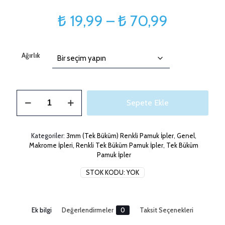
Fiyat
₺
19,99
–
₺
70,99
aralığı:
₺ 19,99
Ağırlık
-
₺ 70,99
3mm
Sepete Ekle
String
Bej
Makrome
İpi
Kategoriler:
3mm (Tek Büküm) Renkli Pamuk İpler
,
Genel
,
adet
Makrome İpleri
,
Renkli Tek Büküm Pamuk İpler
,
Tek Büküm
Pamuk İpler
STOK KODU:
YOK
Ek bilgi
Değerlendirmeler
0
Taksit Seçenekleri