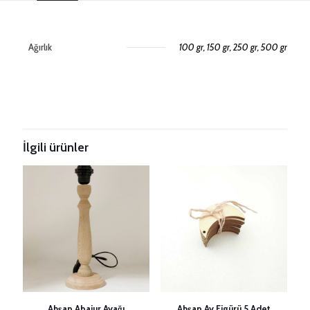
Ağırlık
100 gr, 150 gr, 250 gr, 500 gr
Değerlendirmeler
Henüz değerlendirme yapılmadı.
Taksitleri Güncelle
“3mm String Bej Makrome İpi” için yorum
yapan ilk kişi siz olun
İlgili ürünler
E-posta adresiniz yayınlanmayacak.
Gerekli alanlar
*
ile
işaretlenmişlerdir
Derecelendirmeniz
*
1/5
2/5
3/5
4/5
5/5
yıldız
yıldız
yıldız
yıldız
yıldız
Ahşap Abajur Ayağı
Ahşap Ay Figürü 5 Adet