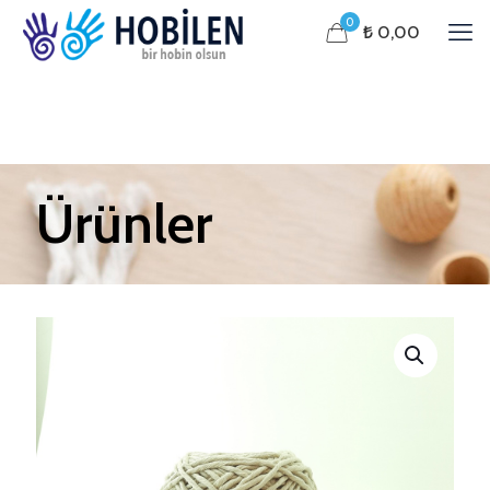
0
₺ 0,00
Ürünler