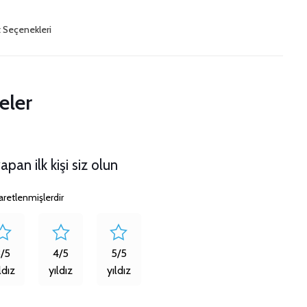
t Seçenekleri
eler
pan ilk kişi siz olun
şaretlenmişlerdir
3/5
4/5
5/5
ldız
yıldız
yıldız