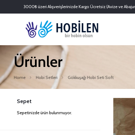
3000₺ üzeri Alışverişlerinizde Kargo Ücretsiz (Avize ve Abajurl
Ürünler
Home
Hobi Setleri
Gökkuşağı Hobi Seti Soft
Sepet
Sepetinizde ürün bulunmuyor.