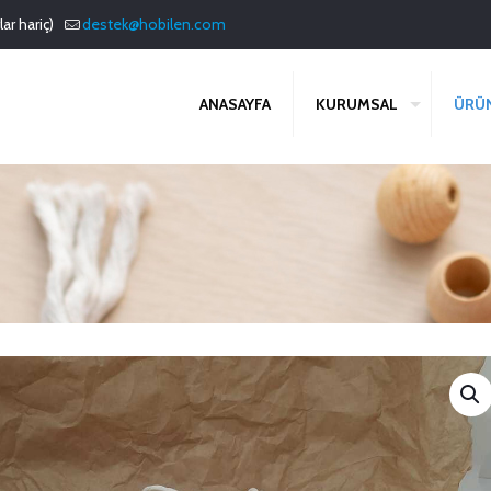
ar hariç)
destek@hobilen.com
ANASAYFA
KURUMSAL
ÜRÜ