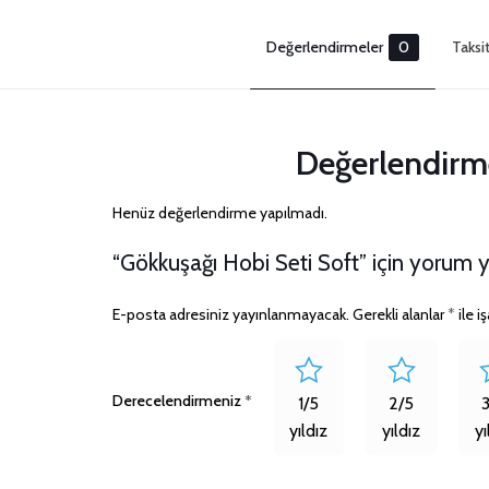
Değerlendirmeler
0
Taksi
Değerlendirm
Henüz değerlendirme yapılmadı.
“Gökkuşağı Hobi Seti Soft” için yorum ya
E-posta adresiniz yayınlanmayacak.
Gerekli alanlar
*
ile i
Derecelendirmeniz
*
1/5
2/5
yıldız
yıldız
yı