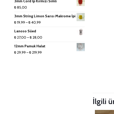
3mm Cord İp Kırmızı Simli
₺
85,00
3mm String Limon Sarısı Makrome İpi
Fiyat
₺
19,99
–
₺
40,99
aralığı:
Lanoso Süed
₺ 19,99
Fiyat
₺
27,00
–
₺
28,00
-
aralığı:
12mm Pamuk Halat
₺ 40,99
₺ 27,00
Fiyat
₺
29,99
–
₺
219,99
-
aralığı:
₺ 28,00
₺ 29,99
-
₺ 219,99
Taksitleri
İlgili 