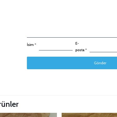
E-
İsim
*
posta
*
 Güncelle
ürünler