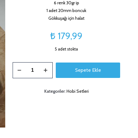
6 renk 30gr ip
1 adet 20mm boncuk
Gökkuşağı için halat
₺
179,99
5 adet stokta
Gökkuşağı
Sepete Ekle
Hobi
Seti
Soft
Kategoriler:
Hobi Setleri
adet