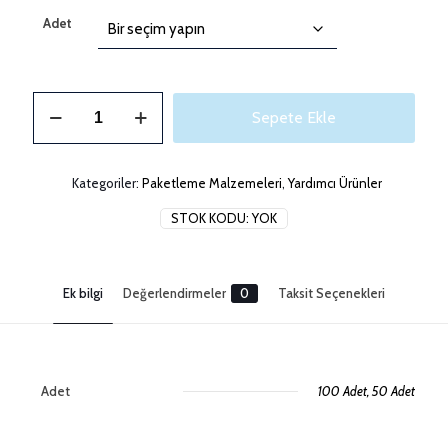
₺ 22,99
Adet
-
₺ 39,99
Kendinden
Sepete Ekle
Yapışkanlı
Jelatin
adet
Kategoriler:
Paketleme Malzemeleri
,
Yardımcı Ürünler
STOK KODU:
YOK
Ek bilgi
Değerlendirmeler
0
Taksit Seçenekleri
Adet
100 Adet, 50 Adet
Değerlendirmeler