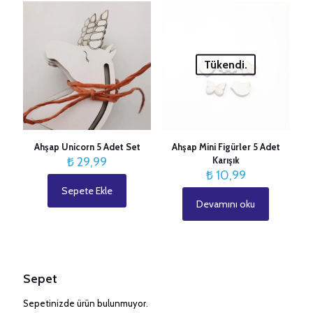
İsim
*
E-
posta
*
Tükendi.
Ahşap Unicorn 5 Adet Set
Ahşap Mini Figürler 5 Adet
₺
29,99
Karışık
₺
10,99
Sepete Ekle
Devamını oku
Sepet
Sepetinizde ürün bulunmuyor.