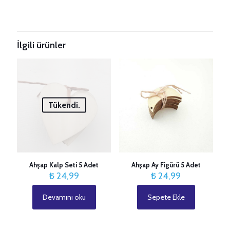
Henüz değerlendirme yapılmadı.
Taksitleri Güncelle
“Kendinden Yapışkanlı Jelatin” için yorum
yapan ilk kişi siz olun
İlgili ürünler
E-posta adresiniz yayınlanmayacak.
Gerekli alanlar
*
ile
işaretlenmişlerdir
Derecelendirmeniz
*
Tükendi.
1/5
2/5
3/5
4/5
5/5
yıldız
yıldız
yıldız
yıldız
yıldız
Ahşap Kalp Seti 5 Adet
Ahşap Ay Figürü 5 Adet
₺
24,99
₺
24,99
Devamını oku
Sepete Ekle