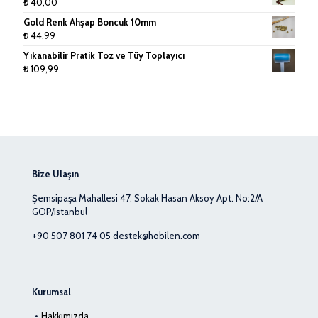
₺
40,00
Gold Renk Ahşap Boncuk 10mm
₺
44,99
Yıkanabilir Pratik Toz ve Tüy Toplayıcı
₺
109,99
Bize Ulaşın
Şemsipaşa Mahallesi 47. Sokak Hasan Aksoy Apt. No:2/A
GOP/Istanbul
+90 507 801 74 05
destek@hobilen.com
Kurumsal
Hakkımızda