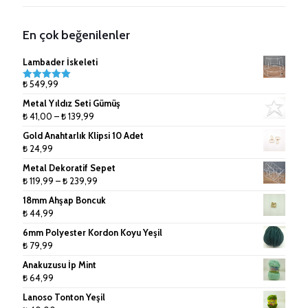
Anahtarlık Malzemeleri
Lanoso İpler
8mm (Tek Büküm) Pamuk İpler
En çok beğenilenler
Çanta Aksesuarları
9mm (Tek Büküm) Pamuk İpler
Lambader İskeleti
Doğal Rafya
10mm (Tek Büküm) Pamuk İpler
₺
549,99
5 üzerinden
5.00
oy
Metal Yıldız Seti Gümüş
aldı
Jüt İpler
Fiyat
₺
41,00
–
₺
139,99
aralığı:
Gold Anahtarlık Klipsi 10 Adet
Küpe ve Toka Aparatları
₺ 41,00
₺
24,99
-
Ponpon Makinesi
Metal Dekoratif Sepet
₺ 139,99
Fiyat
₺
119,99
–
₺
239,99
Makrome Tarak
aralığı:
18mm Ahşap Boncuk
₺ 119,99
₺
44,99
Tığlar ve Şişler
-
6mm Polyester Kordon Koyu Yeşil
₺ 239,99
₺
79,99
Anakuzusu İp Mint
₺
64,99
Lanoso Tonton Yeşil