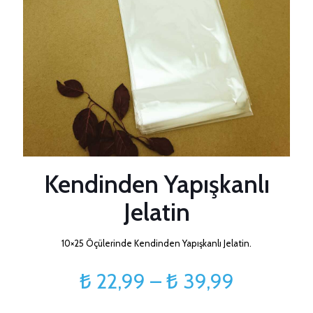
Kendinden Yapışkanlı
Jelatin
10×25 Öçülerinde Kendinden Yapışkanlı Jelatin.
Fiyat
₺
22,99
–
₺
39,99
aralığı: