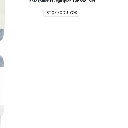
Kategoriler:
El Örgü İpleri
,
Lanoso İpler
STOK KODU:
YOK