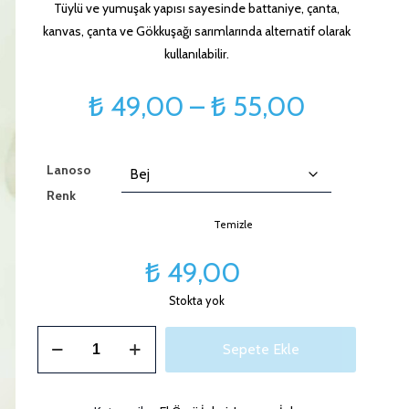
Tüylü ve yumuşak yapısı sayesinde battaniye, çanta,
kanvas, çanta ve Gökkuşağı sarımlarında alternatif olarak
kullanılabilir.
Fiyat
₺
49,00
–
₺
55,00
aralığı:
₺ 49,00
Lanoso
-
Renk
₺ 55,00
Temizle
₺
49,00
Stokta yok
Lanoso
Sepete Ekle
Dominant
adet