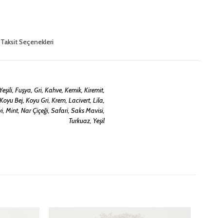
Taksit Seçenekleri
eşili, Fuşya, Gri, Kahve, Kemik, Kiremit,
 Koyu Bej, Koyu Gri, Krem, Lacivert, Lila,
, Mint, Nar Çiçeği, Safari, Saks Mavisi,
Turkuaz, Yeşil
eler
kişi siz olun
şaretlenmişlerdir