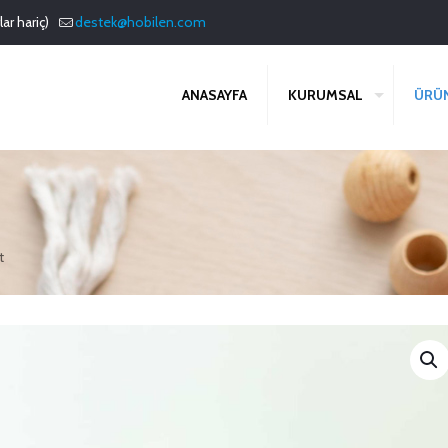
ar hariç)
destek@hobilen.com
ANASAYFA
KURUMSAL
ÜRÜ
t