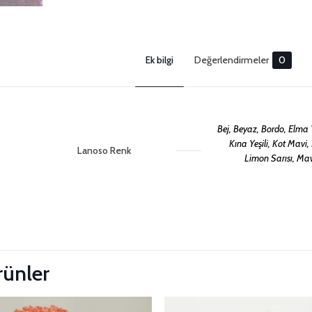
Ek bilgi
Değerlendirmeler
0
Bej, Beyaz, Bordo, Elma Y
Kına Yeşili, Kot Mavi,
Lanoso Renk
Limon Sarısı, Mavi
Değerlendirm
 Güncelle
Henüz değerlendirme yapılmadı.
“Lanoso Dominant” için yorum yapan ilk 
ürünler
E-posta adresiniz yayınlanmayacak.
Gerekli alanlar
*
ile i