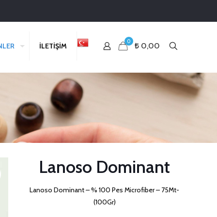
0
₺ 0,00
NLER
İLETİŞİM
Lanoso Dominant
Lanoso Dominant – % 100 Pes Microfiber – 75Mt-
(100Gr)