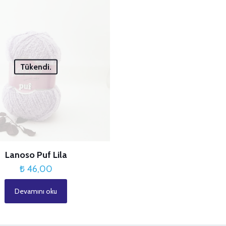
Tükendi.
Lanoso Puf Lila
₺
46,00
Devamını oku