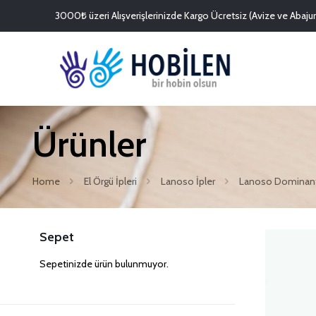
3000₺ üzeri Alışverişlerinizde Kargo Ücretsiz (Avize ve Abajurl
Ürünler
Home
El Örgü İpleri
Lanoso İpler
Lanoso Dominan
Sepet
Sepetinizde ürün bulunmuyor.