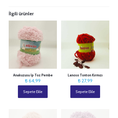
İlgili ürünler
Anakuzusu İp Toz Pembe
Lanoso Tonton Kırmızı
₺
64,99
₺
27,99
Sepete Ekle
Sepete Ekle