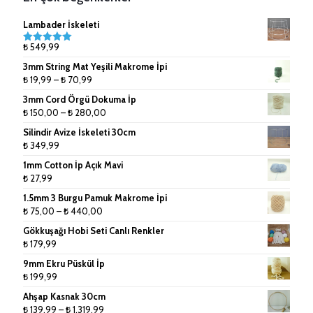
Çanta Aksesuarları
9mm (Tek Büküm) Pamuk İpler
Lambader İskeleti
Doğal Rafya
10mm (Tek Büküm) Pamuk İpler
₺
549,99
5 üzerinden
5.00
oy
3mm String Mat Yeşili Makrome İpi
aldı
Jüt İpler
Fiyat
₺
19,99
–
₺
70,99
aralığı:
3mm Cord Örgü Dokuma İp
Küpe ve Toka Aparatları
₺ 19,99
Fiyat
₺
150,00
–
₺
280,00
-
aralığı:
Ponpon Makinesi
Silindir Avize İskeleti 30cm
₺ 70,99
₺ 150,00
₺
349,99
-
Makrome Tarak
1mm Cotton İp Açık Mavi
₺ 280,00
₺
27,99
Tığlar ve Şişler
1.5mm 3 Burgu Pamuk Makrome İpi
Fiyat
₺
75,00
–
₺
440,00
aralığı:
Gökkuşağı Hobi Seti Canlı Renkler
₺ 75,00
₺
179,99
-
9mm Ekru Püskül İp
₺ 440,00
₺
199,99
Ahşap Kasnak 30cm
Fiyat
₺
139,99
–
₺
1.319,99