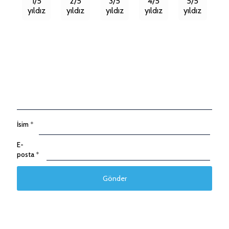
1/5
2/5
3/5
4/5
5/5
yıldız
yıldız
yıldız
yıldız
yıldız
İsim
*
E-
posta
*
Taksitleri Güncelle