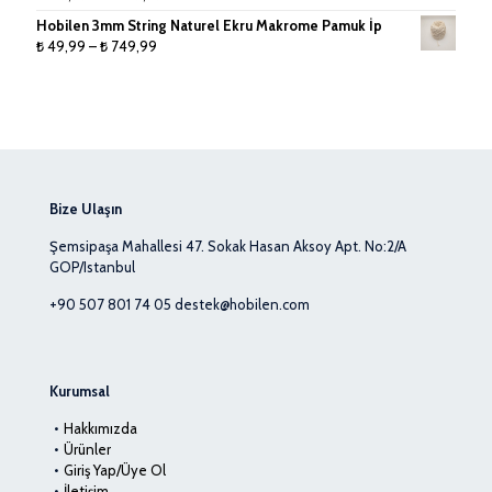
aralığı:
Hobilen 3mm String Naturel Ekru Makrome Pamuk İp
₺ 139,99
Fiyat
₺
49,99
–
₺
749,99
-
aralığı:
₺ 1.319,99
₺ 49,99
-
₺ 749,99
Bize Ulaşın
Şemsipaşa Mahallesi 47. Sokak Hasan Aksoy Apt. No:2/A
GOP/Istanbul
+90 507 801 74 05
destek@hobilen.com
Kurumsal
Hakkımızda
Ürünler
Giriş Yap/Üye Ol
İletişim