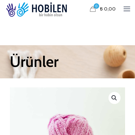
0
₺ 0,00
Ürünler