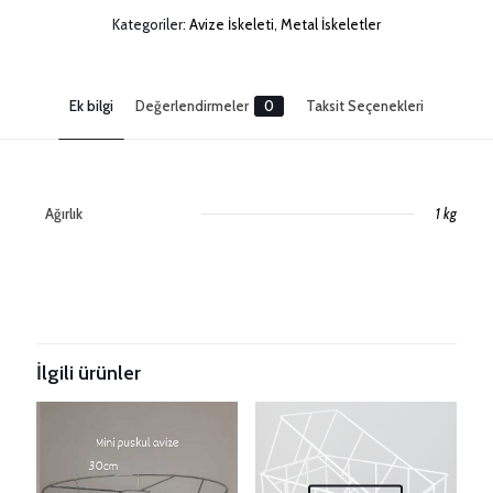
Kategoriler:
Avize İskeleti
,
Metal İskeletler
Ek bilgi
Değerlendirmeler
0
Taksit Seçenekleri
Ağırlık
1 kg
Değerlendirmeler
Henüz değerlendirme yapılmadı.
Taksitleri Güncelle
“Yarım Küre Avize İskeleti” için yorum
yapan ilk kişi siz olun
İlgili ürünler
E-posta adresiniz yayınlanmayacak.
Gerekli alanlar
*
ile
işaretlenmişlerdir
Derecelendirmeniz
*