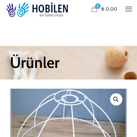
0
₺ 0,00
Ürünler