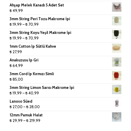
5.00
oy
Ahşap Melek Kanadı 5 Adet Set
aldı
Jüt İpler
₺
49,99
3mm String Peri Tozu Makrome İpi
Küpe ve Toka Aparatları
Fiyat
₺
19,99
–
₺
70,99
aralığı:
Ponpon Makinesi
3mm String Koyu Yeşil Makrome İpi
₺ 19,99
Fiyat
₺
19,99
–
₺
70,99
-
Makrome Tarak
aralığı:
1mm Cotton İp Sütlü Kahve
₺ 70,99
₺ 19,99
₺
27,99
Tığlar ve Şişler
-
Anakuzusu İp Gri
₺ 70,99
₺
64,99
3mm Cord İp Kırmızı Simli
₺
85,00
3mm String Limon Sarısı Makrome İpi
Fiyat
₺
19,99
–
₺
40,99
aralığı:
Lanoso Süed
₺ 19,99
Fiyat
₺
27,00
–
₺
28,00
-
aralığı:
12mm Pamuk Halat
₺ 40,99
₺ 27,00
Fiyat
₺
29,99
–
₺
219,99
-
aralığı:
₺ 28,00