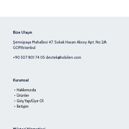
₺ 29,99
-
₺ 219,99
Bize Ulaşın
Şemsipaşa Mahallesi 47. Sokak Hasan Aksoy Apt. No:2/A
GOP/Istanbul
+90 507 801 74 05
destek@hobilen.com
Kurumsal
Hakkımızda
Ürünler
Giriş Yap/Üye Ol
İletişim