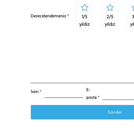
Derecelendirmeniz
*
1/5
2/5
yıldız
yıldız
yı
E-
İsim
*
posta
*