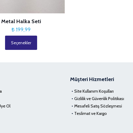
Metal Halka Seti
₺
199,99
Seçenekler
Bu
ürünün
birden
fazla
varyasyonu
Müşteri Hizmetleri
var.
Seçenekler
a
Site Kullanım Koşulları
ürün
Gizlilik ve Güvenlik Politikası
sayfasından
Üye Ol
Mesafeli Satış Sözleşmesi
seçilebilir
Teslimat ve Kargo