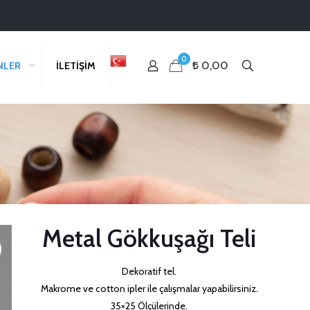
0
₺ 0,00
NLER
İLETİŞİM
Metal Gökkuşağı Teli
Dekoratif tel.
Makrome ve cotton ipler ile çalışmalar yapabilirsiniz.
35×25 Ölçülerinde.