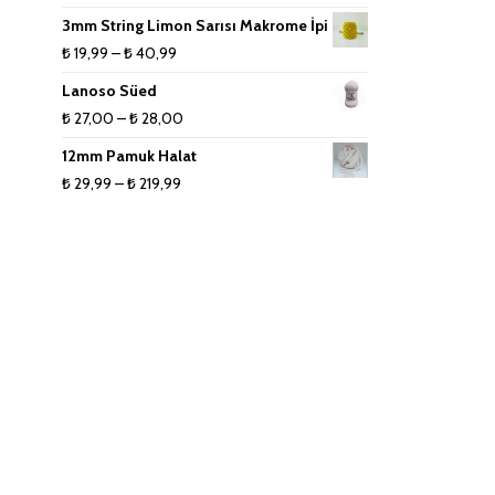
3mm String Limon Sarısı Makrome İpi
Fiyat
₺
19,99
–
₺
40,99
aralığı:
Lanoso Süed
₺ 19,99
Fiyat
₺
27,00
–
₺
28,00
-
aralığı:
12mm Pamuk Halat
₺ 40,99
₺ 27,00
Fiyat
₺
29,99
–
₺
219,99
-
aralığı:
₺ 28,00
₺ 29,99
-
₺ 219,99