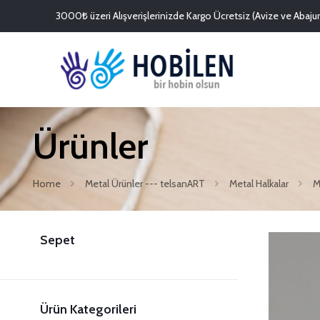
3000₺ üzeri Alışverişlerinizde Kargo Ücretsiz (Avize ve Abajurl
Ürünler
Home
Metal Ürünler --- telsanART
Metal Halkalar
M
Sepet
Ürün Kategorileri