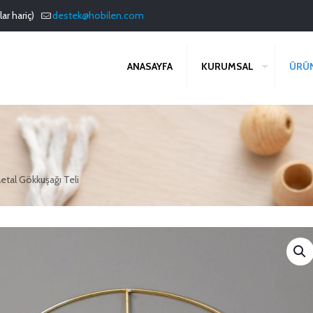
ar hariç)
destek@hobilen.com
ANASAYFA
KURUMSAL
ÜRÜ
etal Gökkuşağı Teli