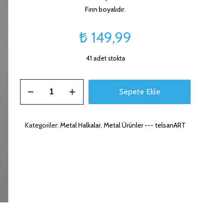
Fırın boyalıdır.
₺
149,99
41 adet stokta
Metal
Sepete Ekle
Gökkuşağı
Teli
adet
Kategoriler:
Metal Halkalar
,
Metal Ürünler --- telsanART