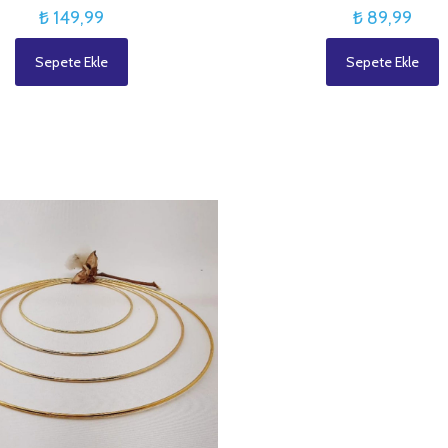
₺
149,99
₺
89,99
Sepete Ekle
Sepete Ekle