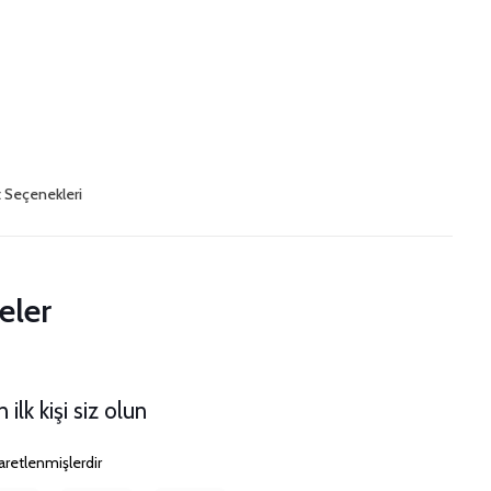
t Seçenekleri
eler
lk kişi siz olun
şaretlenmişlerdir