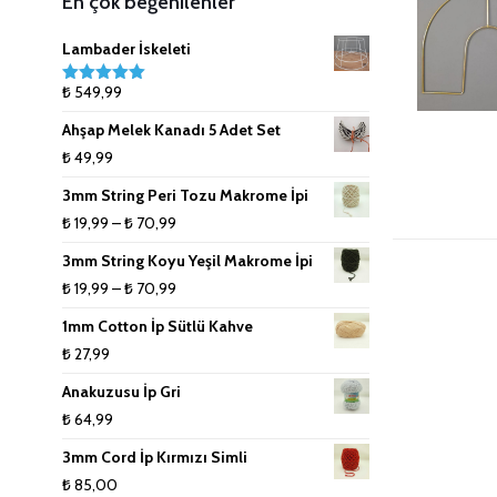
En çok beğenilenler
İpler
Çanta Aksesuarları
9mm (Tek Büküm) Pamuk İpler
Lambader İskeleti
₺
549,99
5 üzerinden
Doğal Rafya
10mm (Tek Büküm) Pamuk İpler
5.00
oy aldı
Ahşap Melek Kanadı 5 Adet Set
Jüt İpler
₺
49,99
3mm String Peri Tozu Makrome İpi
Küpe ve Toka Aparatları
Fiyat
₺
19,99
–
₺
70,99
aralığı:
Ponpon Makinesi
3mm String Koyu Yeşil Makrome İpi
₺ 19,99
Fiyat
₺
19,99
–
₺
70,99
Makrome Tarak
-
aralığı:
1mm Cotton İp Sütlü Kahve
₺ 70,99
₺ 19,99
₺
27,99
Tığlar ve Şişler
-
Anakuzusu İp Gri
₺ 70,99
₺
64,99
3mm Cord İp Kırmızı Simli
₺
85,00