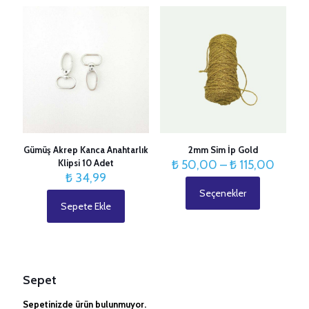
İsim
*
E-
posta
*
Gümüş Akrep Kanca Anahtarlık
2mm Sim İp Gold
Fiyat
Klipsi 10 Adet
₺
50,00
–
₺
115,00
aralığı:
₺
34,99
₺ 50,
Seçenekler
Bu
-
Sepete Ekle
ürünün
₺ 115,
birden
fazla
varyasyonu
var.
Seçenekler
Sepet
ürün
sayfasından
Sepetinizde ürün bulunmuyor.