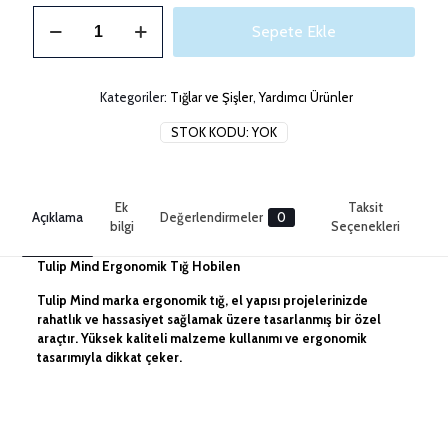
Tulip
Sepete Ekle
Mind
Ergonomik
Tığ
Hobilen
Kategoriler:
Tığlar ve Şişler
,
Yardımcı Ürünler
adet
STOK KODU:
YOK
Ek
Taksit
Açıklama
Değerlendirmeler
0
bilgi
Seçenekleri
Tulip Mind Ergonomik Tığ Hobilen
Tulip Mind marka ergonomik tığ, el yapısı projelerinizde
rahatlık ve hassasiyet sağlamak üzere tasarlanmış bir özel
araçtır. Yüksek kaliteli malzeme kullanımı ve ergonomik
tasarımıyla dikkat çeker.
Değerlendirmeler
2.5mm, 2.75mm, 3mm, 3.5mm,
Numara
4mm, 4.5mm, 5mm, 5.5mm, 6mm
Henüz değerlendirme yapılmadı.
Taksitleri Güncelle