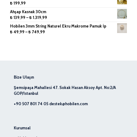
₺
199,99
Ahşap Kasnak 30cm
Fiyat
₺
139,99
–
₺
1.319,99
aralığı:
Hobilen 3mm String Naturel Ekru Makrome Pamuk İp
₺ 139,99
Fiyat
₺
49,99
–
₺
749,99
-
aralığı:
₺ 1.319,99
₺ 49,99
-
₺ 749,99
Bize Ulaşın
Şemsipaşa Mahallesi 47. Sokak Hasan Aksoy Apt. No:2/A
GOP/Istanbul
+90 507 801 74 05
destek@hobilen.com
Kurumsal