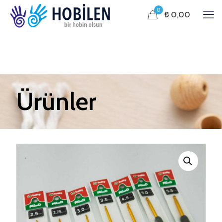
0
₺ 0,00
Ürünler