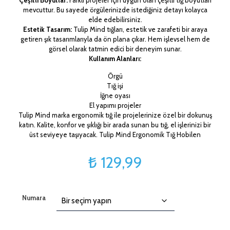
Çeşitli Boyutlar:
Farklı projeler için uygun olan çeşitli tığ boyutları
mevcuttur. Bu sayede örgülerinizde istediğiniz detayı kolayca
elde edebilirsiniz.
Estetik Tasarım:
Tulip Mind tığları, estetik ve zarafeti bir araya
getiren şık tasarımlarıyla da ön plana çıkar. Hem işlevsel hem de
görsel olarak tatmin edici bir deneyim sunar.
Kullanım Alanları:
Örgü
Tığ işi
İğne oyası
El yapımı projeler
Tulip Mind marka ergonomik tığ ile projelerinize özel bir dokunuş
katın. Kalite, konfor ve şıklığı bir arada sunan bu tığ, el işlerinizi bir
üst seviyeye taşıyacak. Tulip Mind Ergonomik Tığ Hobilen
₺
129,99
Numara