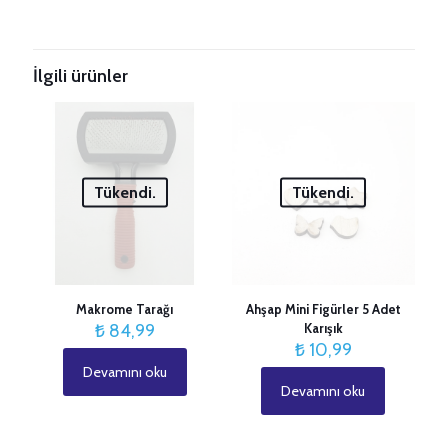
“Tulip Mind Ergonomik Tığ Hobilen” için
yorum yapan ilk kişi siz olun
İlgili ürünler
E-posta adresiniz yayınlanmayacak.
Gerekli alanlar
*
ile
işaretlenmişlerdir
Derecelendirmeniz
*
Tükendi.
Tükendi.
1/5
2/5
3/5
4/5
5/5
yıldız
yıldız
yıldız
yıldız
yıldız
Makrome Tarağı
Ahşap Mini Figürler 5 Adet
₺
84,99
Karışık
₺
10,99
Devamını oku
Devamını oku