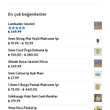
Ahşap Çubuklar
Kağıt İp ve Rafyalar
Metal Sepetler
7mm (Tek Büküm) Pamuk İpler
Anahtarlık Malzemeleri
Lanoso İpler
8mm (Tek Büküm) Pamuk İpler
En çok beğenilenler
Çanta Aksesuarları
9mm (Tek Büküm) Pamuk İpler
Lambader İskeleti
Doğal Rafya
10mm (Tek Büküm) Pamuk İpler
₺
549,99
5 üzerinden
5.00
oy
3mm String Mat Yeşili Makrome İpi
aldı
Jüt İpler
Fiyat
₺
19,99
–
₺
70,99
aralığı:
3mm Cord Örgü Dokuma İp
Küpe ve Toka Aparatları
₺ 19,99
Fiyat
₺
150,00
–
₺
280,00
-
aralığı:
Ponpon Makinesi
Silindir Avize İskeleti 30cm
₺ 70,99
₺ 150,00
₺
349,99
-
Makrome Tarak
1mm Cotton İp Açık Mavi
₺ 280,00
₺
27,99
Tığlar ve Şişler
1.5mm 3 Burgu Pamuk Makrome İpi
Fiyat
₺
75,00
–
₺
440,00
aralığı:
Gökkuşağı Hobi Seti Canlı Renkler
₺ 75,00
₺
179,99
-
9mm Ekru Püskül İp
₺ 440,00