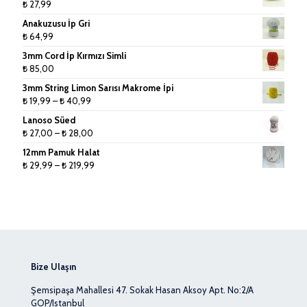
₺
27,99
Tığlar ve Şişler
-
Anakuzusu İp Gri
₺ 70,99
₺
64,99
3mm Cord İp Kırmızı Simli
₺
85,00
3mm String Limon Sarısı Makrome İpi
Fiyat
₺
19,99
–
₺
40,99
aralığı:
Lanoso Süed
₺ 19,99
Fiyat
₺
27,00
–
₺
28,00
-
aralığı:
12mm Pamuk Halat
₺ 40,99
₺ 27,00
Fiyat
₺
29,99
–
₺
219,99
-
aralığı:
₺ 28,00
₺ 29,99
-
₺ 219,99
Bize Ulaşın
Şemsipaşa Mahallesi 47. Sokak Hasan Aksoy Apt. No:2/A
GOP/Istanbul