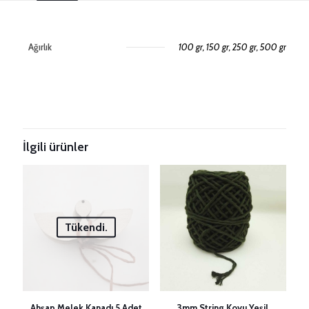
Ağırlık
100 gr, 150 gr, 250 gr, 500 gr
Değerlendirmeler
Henüz değerlendirme yapılmadı.
Taksitleri Güncelle
“3mm String Fuşya Makrome İpi” için
yorum yapan ilk kişi siz olun
İlgili ürünler
E-posta adresiniz yayınlanmayacak.
Gerekli alanlar
*
ile
işaretlenmişlerdir
Derecelendirmeniz
*
Tükendi.
1/5
2/5
3/5
4/5
5/5
yıldız
yıldız
yıldız
yıldız
yıldız
Ahşap Melek Kanadı 5 Adet
3mm String Koyu Yeşil