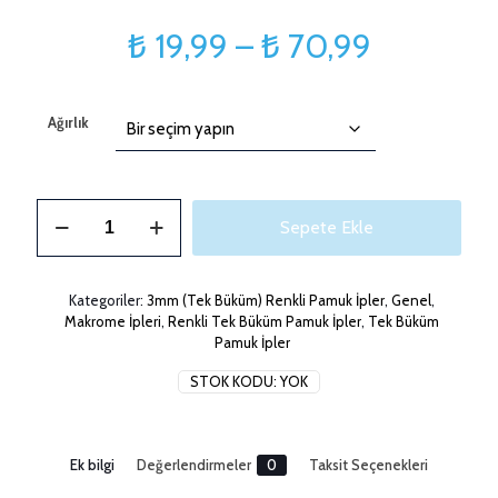
Fiyat
₺
19,99
–
₺
70,99
aralığı:
₺ 19,99
Ağırlık
-
₺ 70,99
3mm
Sepete Ekle
String
Fuşya
Makrome
İpi
Kategoriler:
3mm (Tek Büküm) Renkli Pamuk İpler
,
Genel
,
adet
Makrome İpleri
,
Renkli Tek Büküm Pamuk İpler
,
Tek Büküm
Pamuk İpler
STOK KODU:
YOK
Ek bilgi
Değerlendirmeler
0
Taksit Seçenekleri