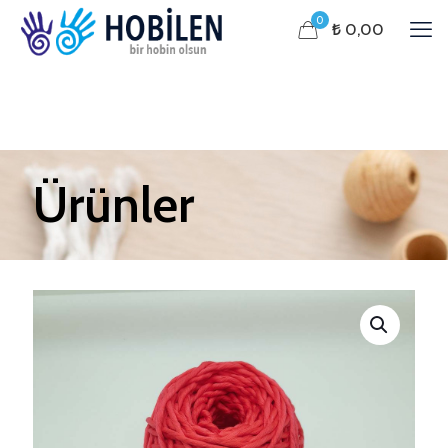
0
₺ 0,00
Ürünler