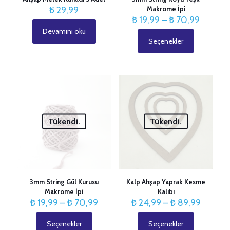
₺
29,99
Makrome İpi
Fiyat
₺
19,99
–
₺
70,99
aralığı:
Devamını oku
₺ 19,99
Seçenekler
Bu
-
ürünün
₺ 70,9
birden
fazla
İsim
*
varyasyonu
var.
E-
Seçenekler
posta
*
ürün
Tükendi.
Tükendi.
sayfasından
seçilebilir
3mm String Gül Kurusu
Kalp Ahşap Yaprak Kesme
Makrome İpi
Kalıbı
Fiyat
Fiyat
₺
19,99
–
₺
70,99
₺
24,99
–
₺
89,99
aralığı:
aralığı:
₺ 19,99
₺ 24,99
Seçenekler
Seçenekler
Bu
Bu