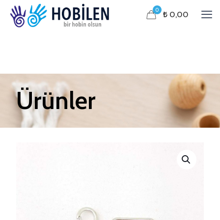
0
₺ 0,00
Ürünler