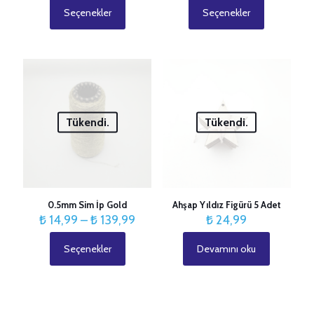
₺ 19,99
₺ 19,99
Seçenekler
Seçenekler
Bu
Bu
-
-
ürünün
ürünün
₺ 70,99
₺ 70,9
birden
birden
fazla
fazla
varyasyonu
varyasyonu
var.
var.
Seçenekler
Seçenekler
ürün
ürün
Tükendi.
Tükendi.
sayfasından
sayfasından
seçilebilir
seçilebilir
0.5mm Sim İp Gold
Ahşap Yıldız Figürü 5 Adet
Fiyat
₺
14,99
–
₺
139,99
₺
24,99
aralığı:
₺ 14,99
Seçenekler
Devamını oku
Bu
-
ürünün
₺ 139,99
birden
fazla
varyasyonu