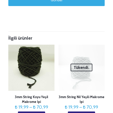
Taksitleri Güncelle
İlgili ürünler
Tükendi.
3mm String Koyu Yeşil
3mm String Nil Yeşili Makrome
Makrome İpi
İpi
Fiyat
Fiyat
₺
19,99
–
₺
70,99
₺
19,99
–
₺
70,99
aralığı:
aralığı: