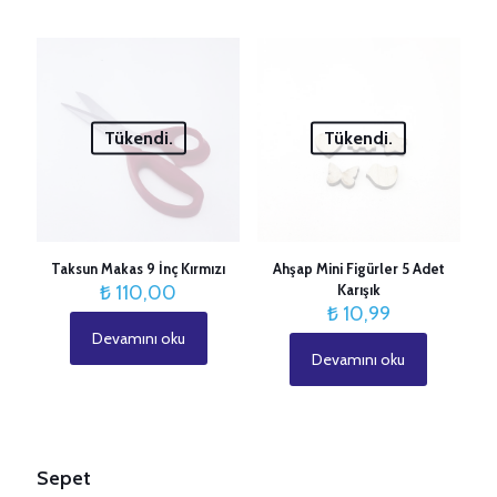
₺ 89,99
birden
fazla
varyasyonu
var.
Seçenekler
ürün
Tükendi.
Tükendi.
sayfasından
seçilebilir
Taksun Makas 9 İnç Kırmızı
Ahşap Mini Figürler 5 Adet
₺
110,00
Karışık
₺
10,99
Devamını oku
Devamını oku
Sepet