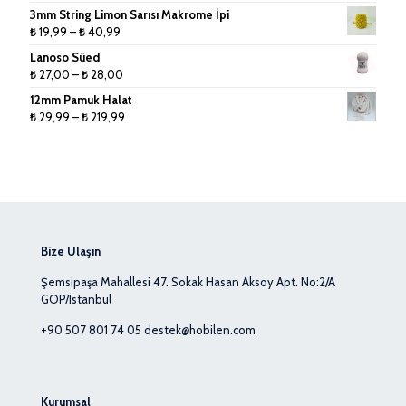
3mm String Limon Sarısı Makrome İpi
Fiyat
₺
19,99
–
₺
40,99
aralığı:
Lanoso Süed
₺ 19,99
Fiyat
₺
27,00
–
₺
28,00
-
aralığı:
12mm Pamuk Halat
₺ 40,99
₺ 27,00
Fiyat
₺
29,99
–
₺
219,99
-
aralığı:
₺ 28,00
₺ 29,99
-
₺ 219,99
Bize Ulaşın
Şemsipaşa Mahallesi 47. Sokak Hasan Aksoy Apt. No:2/A
GOP/Istanbul
+90 507 801 74 05
destek@hobilen.com
Kurumsal