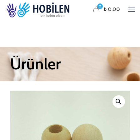
0
₺ 0,00
Ürünler