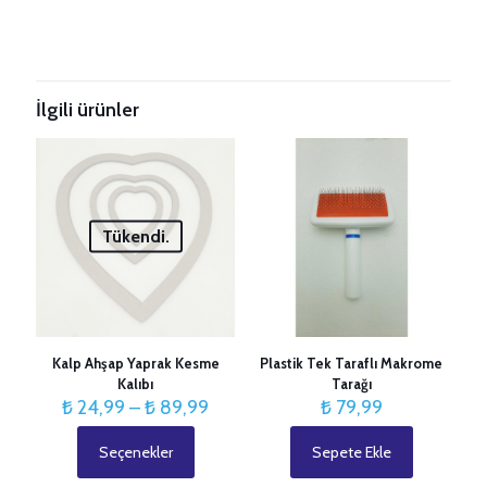
Taksitleri Güncelle
İlgili ürünler
Tükendi.
Kalp Ahşap Yaprak Kesme
Plastik Tek Taraflı Makrome
Kalıbı
Tarağı
Fiyat
₺
24,99
–
₺
89,99
₺
79,99
aralığı:
₺ 24,99
Seçenekler
Sepete Ekle
Bu
-
ürünün