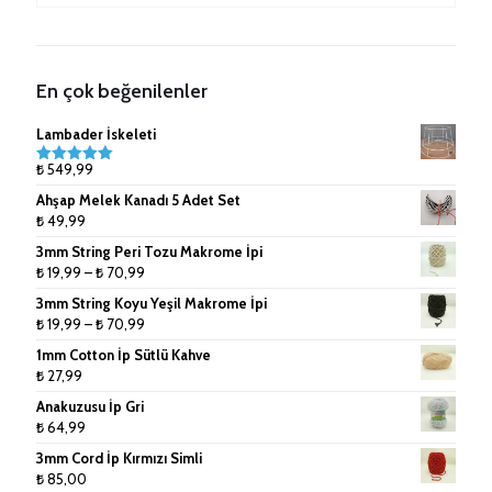
Ahşap Çubuklar
Kağıt İp ve Rafyalar
Metal Sepetler
7mm (Tek Büküm) Pamuk İpler
Anahtarlık Malzemeleri
Lanoso İpler
8mm (Tek Büküm) Pamuk İpler
En çok beğenilenler
Çanta Aksesuarları
9mm (Tek Büküm) Pamuk İpler
Lambader İskeleti
Doğal Rafya
10mm (Tek Büküm) Pamuk İpler
₺
549,99
5 üzerinden
5.00
oy
Ahşap Melek Kanadı 5 Adet Set
aldı
Jüt İpler
₺
49,99
3mm String Peri Tozu Makrome İpi
Küpe ve Toka Aparatları
Fiyat
₺
19,99
–
₺
70,99
aralığı:
Ponpon Makinesi
3mm String Koyu Yeşil Makrome İpi
₺ 19,99
Fiyat
₺
19,99
–
₺
70,99
-
Makrome Tarak
aralığı:
1mm Cotton İp Sütlü Kahve
₺ 70,99
₺ 19,99
₺
27,99
Tığlar ve Şişler
-
Anakuzusu İp Gri
₺ 70,99
₺
64,99
3mm Cord İp Kırmızı Simli
₺
85,00