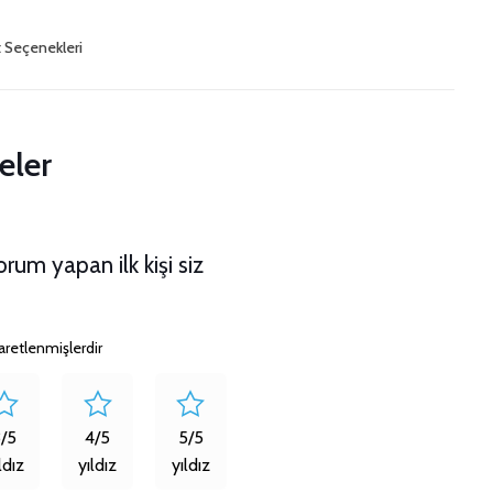
t Seçenekleri
eler
rum yapan ilk kişi siz
şaretlenmişlerdir
3/5
4/5
5/5
ldız
yıldız
yıldız