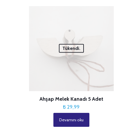
-
₺ 69,99
birden
₺ 70,99
fazla
varyasyonu
var.
Seçenekler
ürün
Tükendi.
sayfasından
seçilebilir
Ahşap Melek Kanadı 5 Adet
₺
29,99
Devamını oku