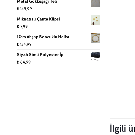
Metal Gökkuşağı Teli
₺
149,99
Mıknatıslı Çanta Klipsi
₺
7,99
17cm Ahşap Boncuklu Halka
₺
134,99
Siyah Simli Polyester İp
₺
64,99
Taksitleri
İlgili 