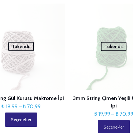
Tükendi.
Tükendi.
ng Gül Kurusu Makrome İpi
3mm String Çimen Yeşil
İpi
Fiyat
₺
19,99
–
₺
70,99
aralığı:
₺
19,99
–
₺
70,9
Seçenekler
₺ 19,99
Bu
Seçenekler
-
ürünün
Bu