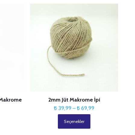
i Makrome
2mm Jüt Makrome İpi
Fiyat
₺
39,99
–
₺
69,99
Fiyat
aralığı:
9
Seçenekler
aralığı:
₺ 39,99
Bu
₺ 19,99
-
ürünün