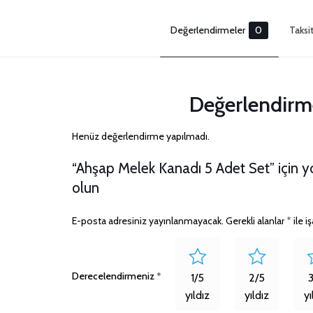
Değerlendirmeler
0
Taksi
Değerlendirm
Henüz değerlendirme yapılmadı.
“Ahşap Melek Kanadı 5 Adet Set” için yo
olun
E-posta adresiniz yayınlanmayacak.
Gerekli alanlar
*
ile i
Derecelendirmeniz
*
1/5
2/5
yıldız
yıldız
yı