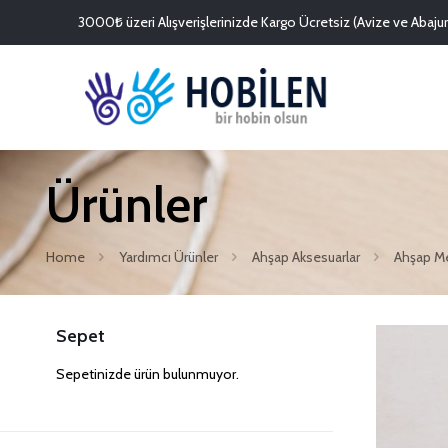
3000₺ üzeri Alışverişlerinizde Kargo Ücretsiz (Avize ve Abajurl
Ürünler
Home
Yardımcı Ürünler
Ahşap Aksesuarlar
Ahşap Me
Sepet
Sepetinizde ürün bulunmuyor.