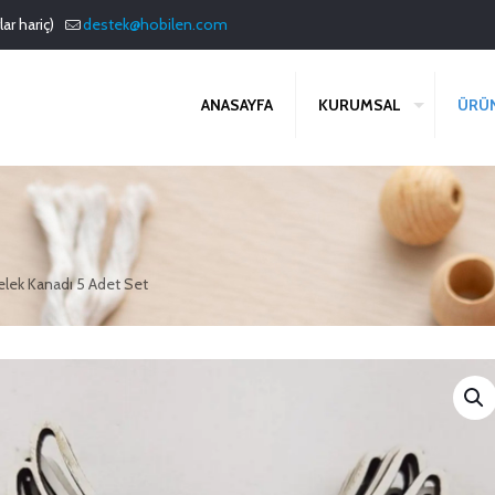
ar hariç)
destek@hobilen.com
ANASAYFA
KURUMSAL
ÜRÜ
lek Kanadı 5 Adet Set