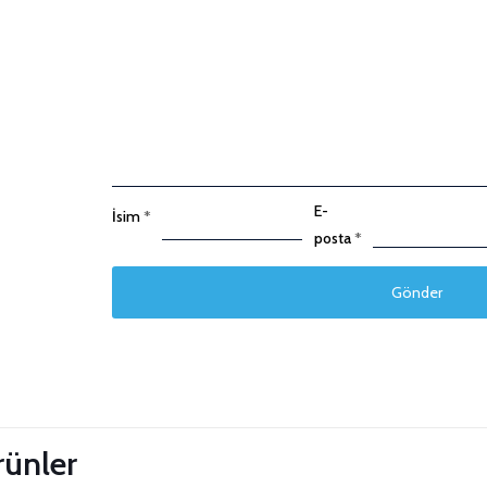
E-
İsim
*
posta
*
 Güncelle
ürünler