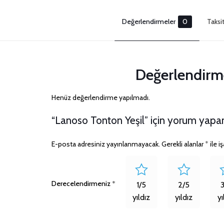
Değerlendirmeler
0
Taksi
Değerlendirm
Henüz değerlendirme yapılmadı.
“Lanoso Tonton Yeşil” için yorum yapan i
E-posta adresiniz yayınlanmayacak.
Gerekli alanlar
*
ile i
Derecelendirmeniz
*
1/5
2/5
yıldız
yıldız
yı