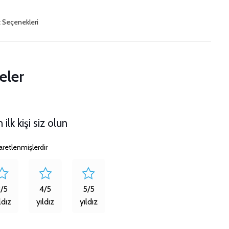
t Seçenekleri
eler
lk kişi siz olun
şaretlenmişlerdir
3/5
4/5
5/5
ldız
yıldız
yıldız