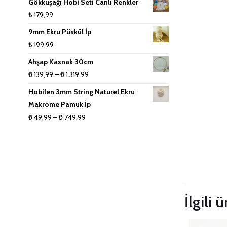
Gökkuşağı Hobi Seti Canlı Renkler
₺ 75,00
₺
179,99
-
9mm Ekru Püskül İp
₺ 440,00
₺
199,99
Ahşap Kasnak 30cm
Fiyat
₺
139,99
–
₺
1.319,99
aralığı:
Hobilen 3mm String Naturel Ekru
₺ 139,99
Makrome Pamuk İp
-
Fiyat
₺
49,99
–
₺
749,99
₺ 1.319,99
aralığı:
₺ 49,99
-
Taksitleri
₺ 749,99
İlgili 