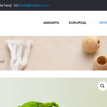
ar hariç)
destek@hobilen.com
ANASAYFA
KURUMSAL
ÜRÜ
şil