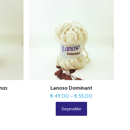
ızı
Lanoso Dominant
Fiyat
₺
49,00
–
₺
55,00
aralığı:
Seçenekler
₺ 49,00
Bu
-
ürünün
₺ 55,00
birden