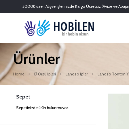
3000₺ üzeri Alışverişlerinizde Kargo Ücretsiz (Avize ve Abajurl
Ürünler
Home
El Örgü İpleri
Lanoso İpler
Lanoso Tonton Ye
Sepet
Sepetinizde ürün bulunmuyor.