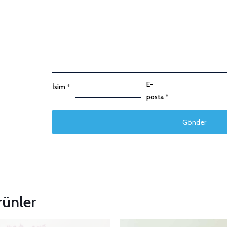
E-
İsim
*
posta
*
 Güncelle
ürünler