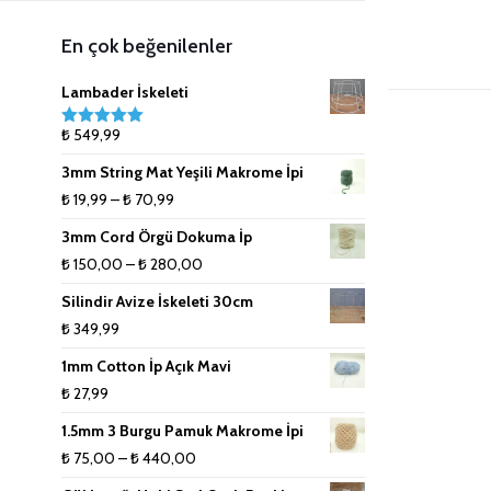
5mm (Tek Büküm) Renkli Pamuk
Anahtarlık Malzemeleri
Lanoso İpler
8mm (Tek Büküm) Pamuk İpler
En çok beğenilenler
İpler
Çanta Aksesuarları
9mm (Tek Büküm) Pamuk İpler
Lambader İskeleti
₺
549,99
5 üzerinden
Doğal Rafya
10mm (Tek Büküm) Pamuk İpler
5.00
oy aldı
3mm String Mat Yeşili Makrome İpi
Jüt İpler
Fiyat
₺
19,99
–
₺
70,99
aralığı:
3mm Cord Örgü Dokuma İp
Küpe ve Toka Aparatları
₺ 19,99
Fiyat
₺
150,00
–
₺
280,00
-
aralığı:
Ponpon Makinesi
Silindir Avize İskeleti 30cm
₺ 70,99
₺ 150,00
₺
349,99
Makrome Tarak
-
1mm Cotton İp Açık Mavi
₺ 280,00
₺
27,99
Tığlar ve Şişler
1.5mm 3 Burgu Pamuk Makrome İpi
Fiyat
₺
75,00
–
₺
440,00
aralığı: