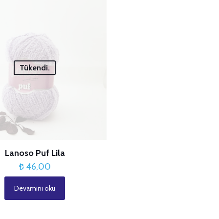
Tükendi.
Lanoso Puf Lila
₺
46,00
Devamını oku