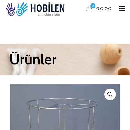
0
₺ 0,00
Ürünler