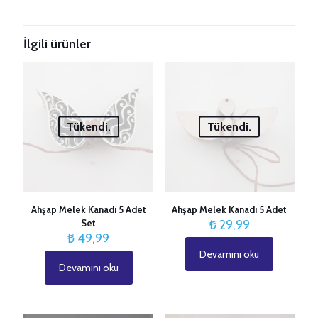
“Silindir Avize İskeleti 20cm” için yorum
yapan ilk kişi siz olun
İlgili ürünler
E-posta adresiniz yayınlanmayacak.
Gerekli alanlar
*
ile
işaretlenmişlerdir
Derecelendirmeniz
*
Tükendi.
Tükendi.
1/5
2/5
3/5
4/5
5/5
yıldız
yıldız
yıldız
yıldız
yıldız
Ahşap Melek Kanadı 5 Adet
Ahşap Melek Kanadı 5 Adet
Set
₺
29,99
₺
49,99
Devamını oku
Devamını oku
İsim
*