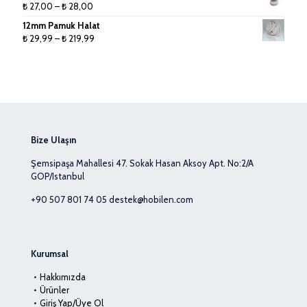
Fiyat
₺
27,00
–
₺
28,00
-
aralığı:
12mm Pamuk Halat
₺ 40,99
₺ 27,00
Fiyat
₺
29,99
–
₺
219,99
-
aralığı:
₺ 28,00
₺ 29,99
-
₺ 219,99
Bize Ulaşın
Şemsipaşa Mahallesi 47. Sokak Hasan Aksoy Apt. No:2/A
GOP/Istanbul
+90 507 801 74 05
destek@hobilen.com
Kurumsal
Hakkımızda
Ürünler
Giriş Yap/Üye Ol