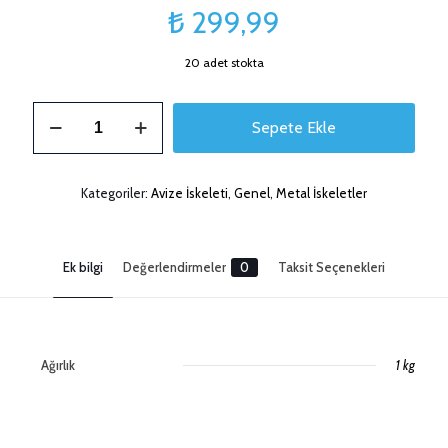
₺
299,99
20 adet stokta
Silindir
Sepete Ekle
Avize
İskeleti
20cm
adet
Kategoriler:
Avize İskeleti
,
Genel
,
Metal İskeletler
Ek bilgi
Değerlendirmeler
0
Taksit Seçenekleri
Ağırlık
1 kg
Değerlendirmeler
Henüz değerlendirme yapılmadı.
Taksitleri Güncelle