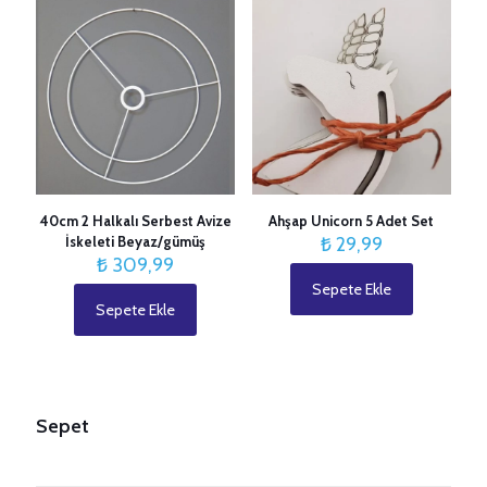
E-
posta
*
40cm 2 Halkalı Serbest Avize
Ahşap Unicorn 5 Adet Set
İskeleti Beyaz/gümüş
₺
29,99
₺
309,99
Sepete Ekle
Sepete Ekle
Sepet