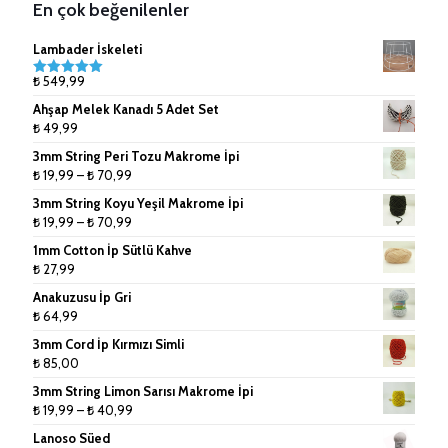
En çok beğenilenler
Çanta Aksesuarları
9mm (Tek Büküm) Pamuk İpler
Lambader İskeleti
Doğal Rafya
10mm (Tek Büküm) Pamuk İpler
₺
549,99
5 üzerinden
5.00
oy
Ahşap Melek Kanadı 5 Adet Set
aldı
Jüt İpler
₺
49,99
3mm String Peri Tozu Makrome İpi
Küpe ve Toka Aparatları
Fiyat
₺
19,99
–
₺
70,99
aralığı:
Ponpon Makinesi
3mm String Koyu Yeşil Makrome İpi
₺ 19,99
Fiyat
₺
19,99
–
₺
70,99
-
Makrome Tarak
aralığı:
1mm Cotton İp Sütlü Kahve
₺ 70,99
₺ 19,99
₺
27,99
Tığlar ve Şişler
-
Anakuzusu İp Gri
₺ 70,99
₺
64,99
3mm Cord İp Kırmızı Simli
₺
85,00
3mm String Limon Sarısı Makrome İpi
Fiyat
₺
19,99
–
₺
40,99
aralığı:
Lanoso Süed
₺ 19,99