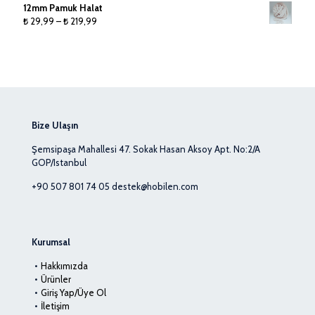
aralığı:
12mm Pamuk Halat
₺ 40,99
₺ 27,00
Fiyat
₺
29,99
–
₺
219,99
-
aralığı:
₺ 28,00
₺ 29,99
-
₺ 219,99
Bize Ulaşın
Şemsipaşa Mahallesi 47. Sokak Hasan Aksoy Apt. No:2/A
GOP/Istanbul
+90 507 801 74 05
destek@hobilen.com
Kurumsal
Hakkımızda
Ürünler
Giriş Yap/Üye Ol
İletişim