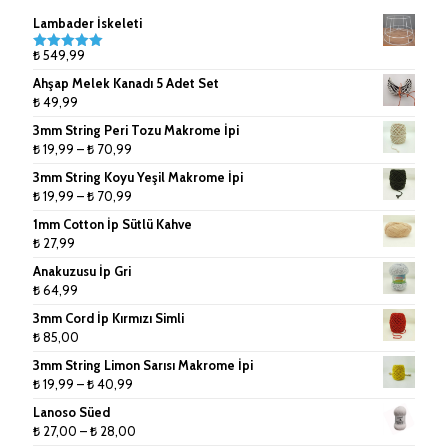
Çanta Aksesuarları
9mm (Tek Büküm) Pamuk İpler
Lambader İskeleti
Doğal Rafya
10mm (Tek Büküm) Pamuk İpler
₺
549,99
5 üzerinden
5.00
oy
Ahşap Melek Kanadı 5 Adet Set
aldı
Jüt İpler
₺
49,99
3mm String Peri Tozu Makrome İpi
Küpe ve Toka Aparatları
Fiyat
₺
19,99
–
₺
70,99
aralığı:
Ponpon Makinesi
3mm String Koyu Yeşil Makrome İpi
₺ 19,99
Fiyat
₺
19,99
–
₺
70,99
-
Makrome Tarak
aralığı:
1mm Cotton İp Sütlü Kahve
₺ 70,99
₺ 19,99
₺
27,99
Tığlar ve Şişler
-
Anakuzusu İp Gri
₺ 70,99
₺
64,99
3mm Cord İp Kırmızı Simli
₺
85,00
3mm String Limon Sarısı Makrome İpi
Fiyat
₺
19,99
–
₺
40,99
aralığı:
Lanoso Süed
₺ 19,99
Fiyat
₺
27,00
–
₺
28,00
-