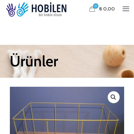
0
₺ 0,00
Ürünler