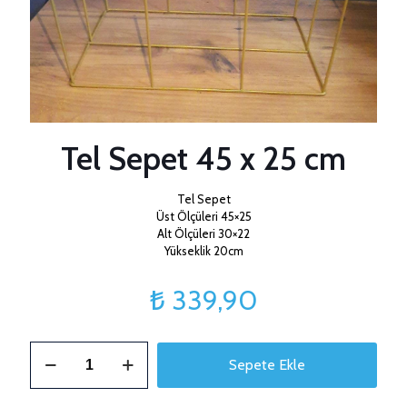
Tel Sepet 45 x 25 cm
Tel Sepet
Üst Ölçüleri 45×25
Alt Ölçüleri 30×22
Yükseklik 20cm
₺
339,90
Tel
Sepete Ekle
Sepet
45
x