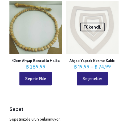
fazla
varyasyonu
var.
Seçenekler
ürün
Tükendi.
sayfasından
seçilebilir
42cm Ahşap Boncuklu Halka
Ahşap Yaprak Kesme Kalıbı
Fiyat
₺
289,99
₺
19,99
–
₺
74,99
aralığı:
₺ 19,99
Sepete Ekle
Seçenekler
Bu
-
ürünün
₺ 74,99
birden
fazla
varyasyonu
var.
Sepet
Seçenekler
ürün
Sepetinizde ürün bulunmuyor.
sayfasından