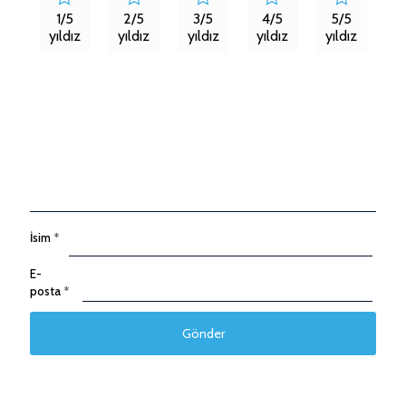
1/5
2/5
3/5
4/5
5/5
yıldız
yıldız
yıldız
yıldız
yıldız
İsim
*
E-
posta
*
Taksitleri Güncelle