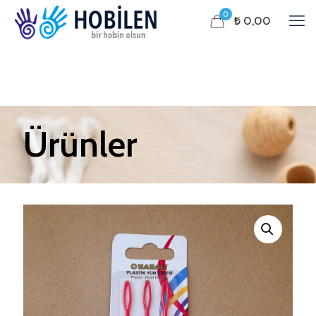
0
₺ 0,00
Ürünler