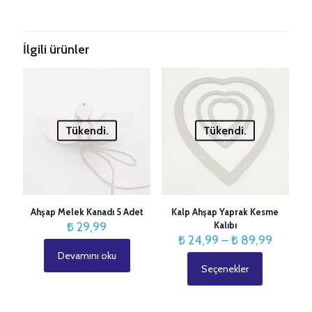
İlgili ürünler
Tükendi.
Tükendi.
Ahşap Melek Kanadı 5 Adet
Kalp Ahşap Yaprak Kesme
₺
29,99
Kalıbı
Fiyat
₺
24,99
–
₺
89,99
aralığı:
Devamını oku
₺ 24,99
Seçenekler
Bu
-
ürünün
₺ 89,9
birden