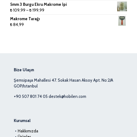
aralığı:
5mm 3 Burgu Ekru Makrome İpi
₺ 24,99
Fiyat
₺
109,99
–
₺
199,99
-
aralığı:
Makrome Tarağı
₺ 49,99
₺ 109,99
₺
84,99
-
₺ 199,99
Bize Ulaşın
Şemsipaşa Mahallesi 47. Sokak Hasan Aksoy Apt. No:2/A
GOP/Istanbul
+90 507 801 74 05
destek@hobilen.com
Kurumsal
Hakkımızda
Ürünler