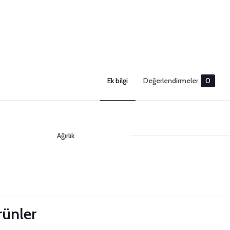
Ek bilgi
Değerlendirmeler
0
Ağırlık
Değerlendirm
 Güncelle
Henüz değerlendirme yapılmadı.
“3mm String Limon Sarısı Makrome İpi” i
ürünler
siz olun