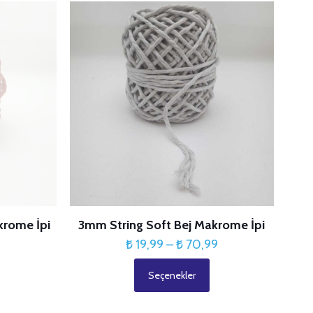
şaretlenmişlerdir
3/5
4/5
5/5
ldız
yıldız
yıldız
krome İpi
3mm String Soft Bej Makrome İpi
Fiyat
Fiyat
9
₺
19,99
–
₺
70,99
aralığı:
aralığı:
Seçenekler
₺ 19,99
₺ 19,99
Bu
-
-
ürünün