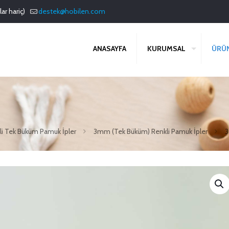
ar hariç)
destek@hobilen.com
ANASAYFA
KURUMSAL
ÜRÜ
li Tek Büküm Pamuk İpler
3mm (Tek Büküm) Renkli Pamuk İpler
3