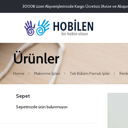
3000₺ üzeri Alışverişlerinizde Kargo Ücretsiz (Avize ve Abajurl
Ürünler
Home
Makrome İpleri
Tek Büküm Pamuk İpler
Renk
Sepet
Sepetinizde ürün bulunmuyor.