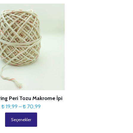
₺ 70,99
birden
birden
fazla
fazla
varyasyonu
varyasyonu
var.
var.
Seçenekler
Seçenekler
ürün
ürün
sayfasından
sayfasından
seçilebilir
seçilebilir
ing Peri Tozu Makrome İpi
Fiyat
₺
19,99
–
₺
70,99
aralığı:
Seçenekler
₺ 19,99
Bu
-
ürünün