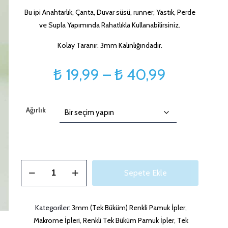
Bu ipi Anahtarlık, Çanta, Duvar süsü, runner, Yastık, Perde
ve Supla Yapımında Rahatlıkla Kullanabilirsiniz.
Kolay Taranır. 3mm Kalınlığındadır.
Fiyat
₺
19,99
–
₺
40,99
aralığı:
₺ 19,99
Ağırlık
-
₺ 40,99
3mm
Sepete Ekle
String
Limon
Sarısı
Kategoriler:
3mm (Tek Büküm) Renkli Pamuk İpler
,
Makrome
Makrome İpleri
,
Renkli Tek Büküm Pamuk İpler
,
Tek