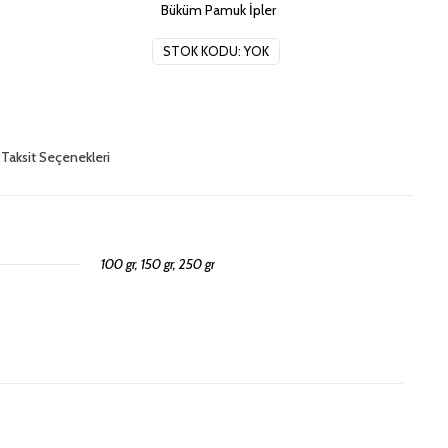
İpi
Büküm Pamuk İpler
adet
STOK KODU:
YOK
Taksit Seçenekleri
100 gr, 150 gr, 250 gr
eler
çin yorum yapan ilk kişi