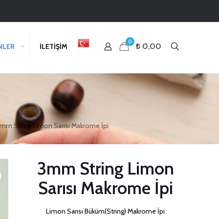
0
₺ 0,00
NLER
İLETİŞİM
mm String Limon Sarısı Makrome İpi
3mm String Limon
Sarısı Makrome İpi
Limon Sarısı Büküm(String) Makrome İpi