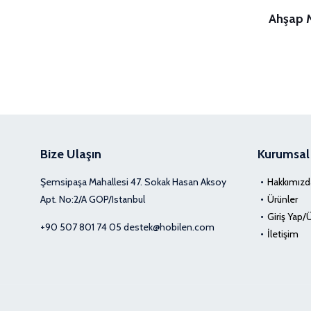
Ahşap M
Bize Ulaşın
Kurumsal
Şemsipaşa Mahallesi 47. Sokak Hasan Aksoy
Hakkımızd
Apt. No:2/A GOP/Istanbul
Ürünler
Giriş Yap/
+90 507 801 74 05
destek@hobilen.com
İletişim