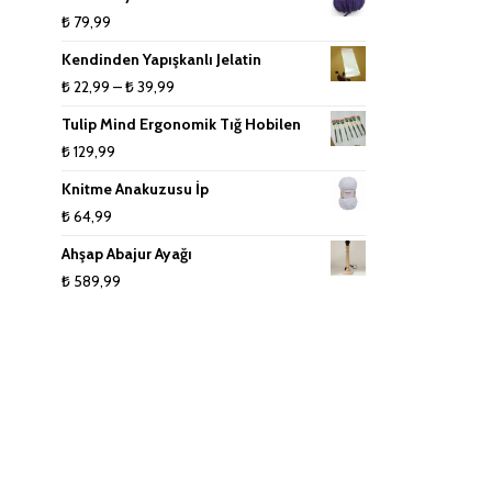
₺ 159,99
₺
79,99
-
Kendinden Yapışkanlı Jelatin
₺ 279,99
Fiyat
₺
22,99
–
₺
39,99
aralığı:
Tulip Mind Ergonomik Tığ Hobilen
₺ 22,99
₺
129,99
-
Knitme Anakuzusu İp
₺ 39,99
₺
64,99
Ahşap Abajur Ayağı
₺
589,99