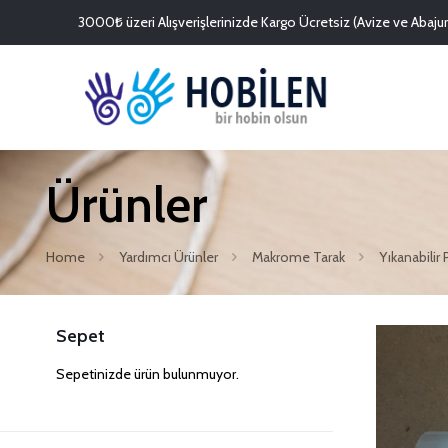
3000₺ üzeri Alışverişlerinizde Kargo Ücretsiz (Avize ve Abajurl
Ürünler
Home
Yardımcı Ürünler
Makrome Tarak
Yıkanabilir 
Sepet
Sepetinizde ürün bulunmuyor.