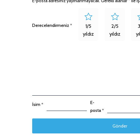
E-posta adresiniz yayınlanmayacak.
Gerekli alanlar
*
ile i
Derecelendirmeniz
*
1/5
2/5
yıldız
yıldız
yı
E-
İsim
*
posta
*