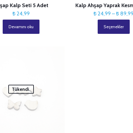
şap Kalp Seti 5 Adet
Kalp Ahşap Yaprak Kesm
₺
24,99
₺
24,99
–
₺
89,9
Devamını oku
Seçenekler
Bu
ürünün
birden
fazla
varyasyonu
var.
Seçenekler
ürün
Tükendi.
sayfasından
seçilebilir