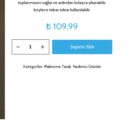
toplanmasını sağlar ve ardından kolayca yıkanabilir,
böylece tekrar tekrar kullanılabilir.
₺
109,99
Yıkanabilir
Sepete Ekle
Pratik
Toz
ve
Kategoriler:
Makrome Tarak
,
Yardımcı Ürünler
Tüy
Toplayıcı
adet