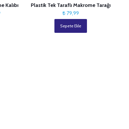
e Kalıbı
Plastik Tek Taraflı Makrome Tarağı
Fiyat
9
₺
79,99
aralığı:
Sepete Ekle
₺ 24,99
-
₺ 89,99