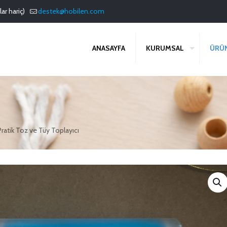
ar hariç)
destek@hobilen.com
ANASAYFA
KURUMSAL
ÜRÜ
Pratik Toz ve Tüy Toplayıcı