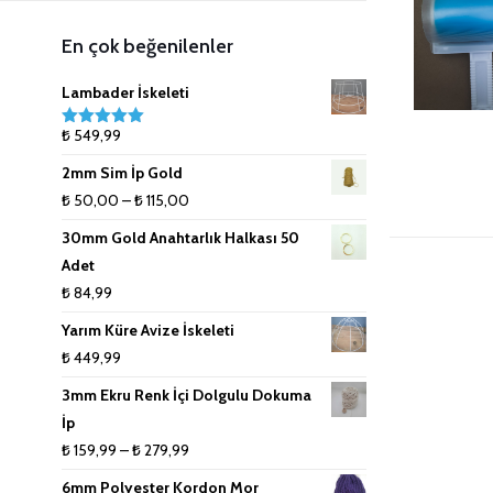
5mm (Tek Büküm) Renkli Pamuk
Anahtarlık Malzemeleri
Lanoso İpler
8mm (Tek Büküm) Pamuk İpler
En çok beğenilenler
İpler
Çanta Aksesuarları
9mm (Tek Büküm) Pamuk İpler
Lambader İskeleti
₺
549,99
5 üzerinden
Doğal Rafya
10mm (Tek Büküm) Pamuk İpler
5.00
oy aldı
2mm Sim İp Gold
Jüt İpler
Fiyat
₺
50,00
–
₺
115,00
aralığı:
30mm Gold Anahtarlık Halkası 50
Küpe ve Toka Aparatları
₺ 50,00
Adet
-
₺
84,99
Ponpon Makinesi
₺ 115,00
Yarım Küre Avize İskeleti
Makrome Tarak
₺
449,99
3mm Ekru Renk İçi Dolgulu Dokuma
Tığlar ve Şişler
İp
Fiyat
₺
159,99
–
₺
279,99
aralığı:
6mm Polyester Kordon Mor